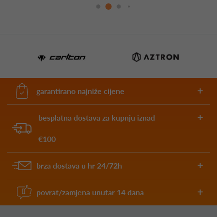
garantirano najniže cijene
besplatna dostava za kupnju iznad
€100
brza dostava u hr 24/72h
povrat/zamjena unutar 14 dana