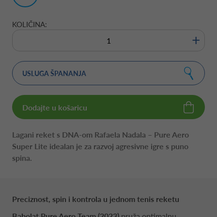
1/4"
KOLIČINA:
+
USLUGA ŠPANANJA
Dodajte u košaricu
Lagani reket s DNA-om Rafaela Nadala – Pure Aero
Super Lite idealan je za razvoj agresivne igre s puno
spina.
Preciznost, spin i kontrola u jednom tenis reketu
Babolat Pure Aero Team (2023)
pruža optimalnu