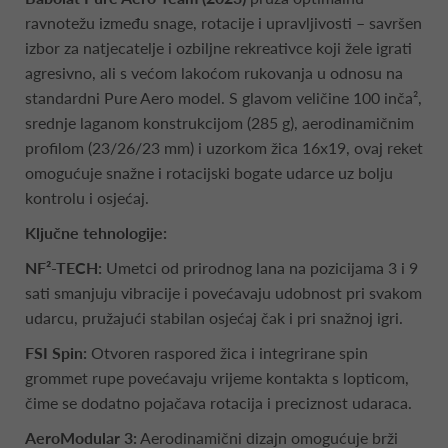
ravnotežu između snage, rotacije i upravljivosti – savršen
izbor za natjecatelje i ozbiljne rekreativce koji žele igrati
agresivno, ali s većom lakoćom rukovanja u odnosu na
standardni Pure Aero model. S glavom veličine 100 inča²,
srednje laganom konstrukcijom (285 g), aerodinamičnim
profilom (23/26/23 mm) i uzorkom žica 16x19, ovaj reket
omogućuje snažne i rotacijski bogate udarce uz bolju
kontrolu i osjećaj.
Ključne tehnologije:
NF²-TECH:
Umetci od prirodnog lana na pozicijama 3 i 9
sati smanjuju vibracije i povećavaju udobnost pri svakom
udarcu, pružajući stabilan osjećaj čak i pri snažnoj igri.
FSI Spin:
Otvoren raspored žica i integrirane spin
grommet rupe povećavaju vrijeme kontakta s lopticom,
čime se dodatno pojačava rotacija i preciznost udaraca.
AeroModular 3:
Aerodinamični dizajn omogućuje brži