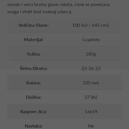
zamah i veću brzinu glave reketa, čime se povećava
snaga i efekt kod svakog udarca.
Veličina Glave:
100 in2 / 645 cm2
Materijal:
Graphite
Težina:
285g
Širina Okvira:
23-26-23
Balans:
320 mm
Dužina:
27 (In)
Raspore žica:
16x19
Navlaka:
Ne