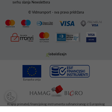
svrhu slanja Newslettera
© Vidmarsport - sva prava pridržana
Krajnji primatelj ﬁnancijskog instrumenta suﬁnanciranog iz Europskog
fonda za regionalni razvoj u sklopu Operativnog programa „Konkurentnost