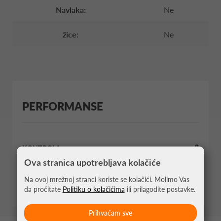
Navlaka:
Ne
žice:
Ne
PERFORMANSE
8
KONTROLA
Ova stranica upotrebljava kolačiće
8
SNAGA
Na ovoj mrežnoj stranci koriste se kolačići. Molimo Vas
da pročitate
Politiku o kolačićima
ili prilagodite postavke.
Prihvaćam sve