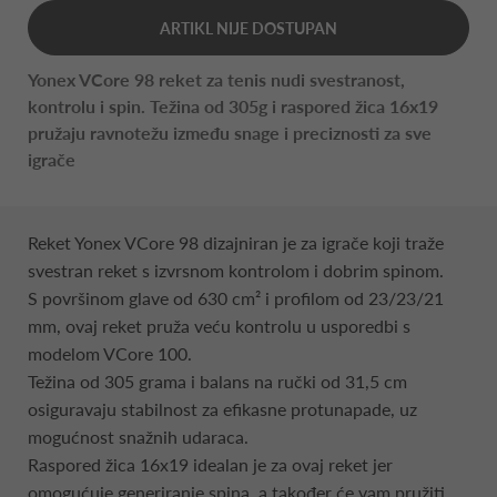
ARTIKL NIJE DOSTUPAN
Yonex VCore 98 reket za tenis nudi svestranost,
kontrolu i spin. Težina od 305g i raspored žica 16x19
pružaju ravnotežu između snage i preciznosti za sve
igrače
Reket Yonex VCore 98 dizajniran je za igrače koji traže
svestran reket s izvrsnom kontrolom i dobrim spinom.
S površinom glave od 630 cm² i profilom od 23/23/21
mm, ovaj reket pruža veću kontrolu u usporedbi s
modelom VCore 100.
Težina od 305 grama i balans na ručki od 31,5 cm
osiguravaju stabilnost za efikasne protunapade, uz
mogućnost snažnih udaraca.
Raspored žica 16x19 idealan je za ovaj reket jer
omogućuje generiranje spina, a također će vam pružiti