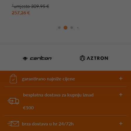
*umjesto 309,95 €
257,26 €
garantirano najniže cijene
besplatna dostava za kupnju iznad
€100
brza dostava u hr 24/72h