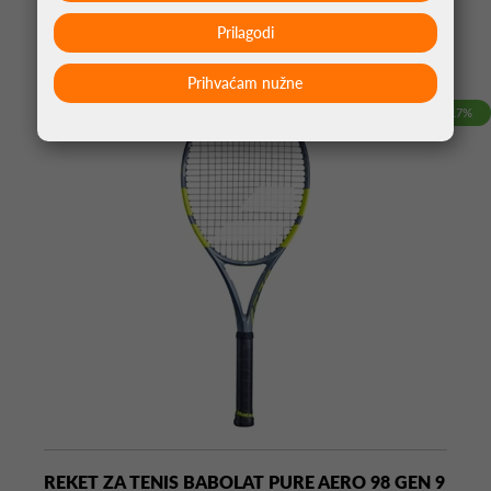
Prilagodi
MOŽDA VAS ZANIMA
Prihvaćam nužne
-17%
REKET ZA TENIS BABOLAT PURE AERO 98 GEN 9