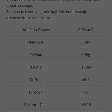
dodatnu snagu.
Savršen je izbor za igrače koji žele kombinaciju
preciznosti, snage i spina.
2
Veličina Glave:
630 cm
Materijal:
Grafit
Težina:
305g
Balans:
315mm
Dužina:
68.5
Tvrdoća:
62
Raspore žica:
16X19