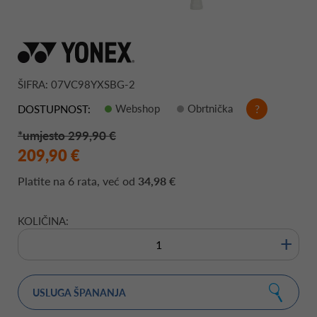
ŠIFRA: 07VC98YXSBG-2
Webshop
Obrtnička
?
DOSTUPNOST:
*umjesto 299,90 €
209,90 €
Platite na
6 rata
, već od
34,98 €
KOLIČINA:
+
USLUGA ŠPANANJA