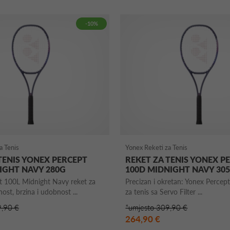
-10%
a Tenis
Yonex Reketi za Tenis
TENIS YONEX PERCEPT
REKET ZA TENIS YONEX P
IGHT NAVY 280G
100D MIDNIGHT NAVY 30
t 100L Midnight Navy reket za
Precizan i okretan: Yonex Percep
nost, brzina i udobnost ...
za tenis sa Servo Filter ...
9,90 €
*umjesto 309,90 €
264,90 €