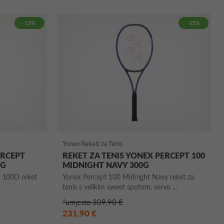
-15%
-25%
Yonex Reketi za Tenis
ERCEPT
REKET ZA TENIS YONEX PERCEPT 100
5G
MIDNIGHT NAVY 300G
t 100D reket
Yonex Percept 100 Midnight Navy reket za
tenis s velikim sweet spotom, servo ...
*umjesto 309,90 €
231,90 €