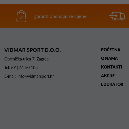
garantirano najniže cijene
VIDMAR SPORT D.O.O.
POČETNA
O NAMA
Obrtnička ulica 7, Zagreb
KONTAKTI
Tel:
(01) 61 50 105
AKCIJE
E-mail:
info@vidmarsport.hr
EDUKATOR