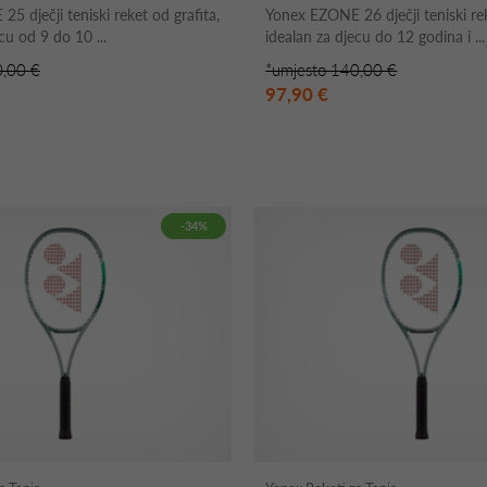
5 dječji teniski reket od grafita,
Yonex EZONE 26 dječji teniski rek
cu od 9 do 10 ...
idealan za djecu do 12 godina i ...
0,00 €
*umjesto 140,00 €
97,90 €
-34%