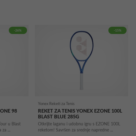
-26%
-15%
Yonex Reketi za Tenis
ZONE 98
REKET ZA TENIS YONEX EZONE 100L
BLAST BLUE 285G
our u Blast
Otkrijte laganu i udobnu igru s EZONE 100L
za ...
reketom! Savršen za srednje napredne ...