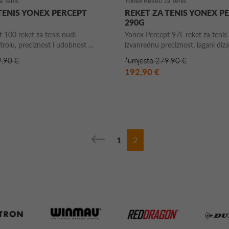
a Tenis
Yonex Reketi za Tenis
TENIS YONEX PERCEPT
REKET ZA TENIS YONEX P
290G
 100 reket za tenis nudi
Yonex Percept 97L reket za tenis
rolu, preciznost i udobnost ...
izvanrednu preciznost, lagani dizajn
9,90 €
*umjesto 279,90 €
192,90 €
1
2