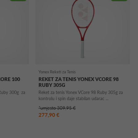
Yonex Reketi za Tenis
CORE 100
REKET ZA TENIS YONEX VCORE 98
RUBY 305G
 Ruby 300g za
Reket za tenis Yonex VCore 98 Ruby 305g za
kontrolu i spin daje stabilan udarac ...
*umjesto 309,95 €
277,90 €