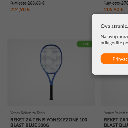
*umjesto 280,00 €
*umjesto 27
224,90 €
205,90 €
Ova stranic
Na ovoj mrežn
prilagodite p
-21%
Prihva
Yonex Reketi za Tenis
Yonex Reketi z
REKET ZA TENIS YONEX EZONE 100
REKET ZA 
BLAST BLUE 300G
BLAST BLU