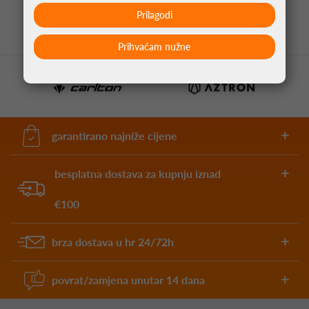
Prilagodi
Prihvaćam nužne
garantirano najniže cijene
besplatna dostava za kupnju iznad
€100
brza dostava u hr 24/72h
povrat/zamjena unutar 14 dana