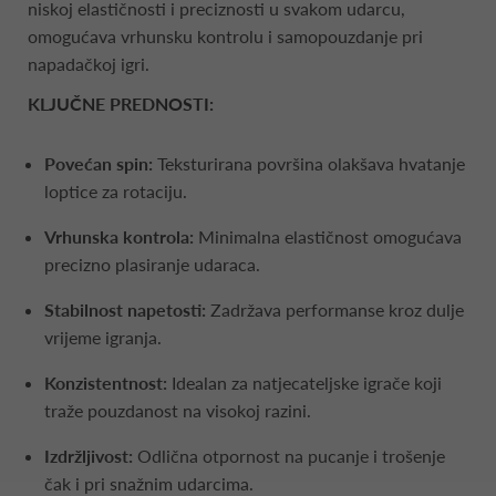
niskoj elastičnosti i preciznosti u svakom udarcu,
omogućava vrhunsku kontrolu i samopouzdanje pri
napadačkoj igri.
KLJUČNE PREDNOSTI:
Povećan spin:
Teksturirana površina olakšava hvatanje
loptice za rotaciju.
Vrhunska kontrola:
Minimalna elastičnost omogućava
precizno plasiranje udaraca.
Stabilnost napetosti:
Zadržava performanse kroz dulje
vrijeme igranja.
Konzistentnost:
Idealan za natjecateljske igrače koji
traže pouzdanost na visokoj razini.
Izdržljivost:
Odlična otpornost na pucanje i trošenje
čak i pri snažnim udarcima.