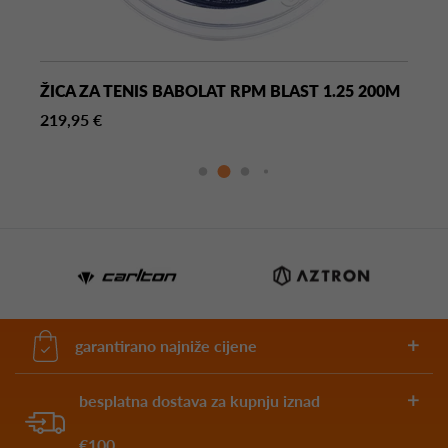
ŽICA ZA TENIS BABOLAT RPM BLAST 1.25 200M
219,95 €
garantirano najniže cijene
besplatna dostava za kupnju iznad
€100