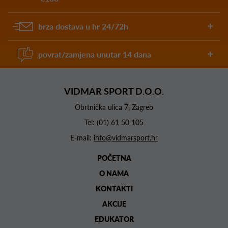
brza dostava u hr 24/72h
povrat/zamjena unutar 14 dana
VIDMAR SPORT D.O.O.
Obrtnička ulica 7, Zagreb
Tel:
(01) 61 50 105
E-mail:
info@vidmarsport.hr
POČETNA
O NAMA
KONTAKTI
AKCIJE
EDUKATOR