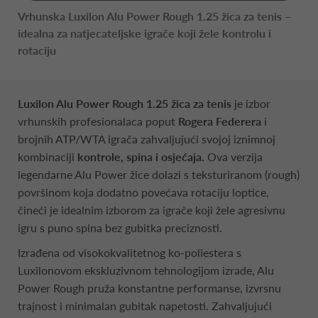
Vrhunska Luxilon Alu Power Rough 1.25 žica za tenis –
idealna za natjecateljske igrače koji žele kontrolu i
rotaciju
Luxilon Alu Power Rough 1.25 žica za tenis
je izbor
vrhunskih profesionalaca poput
Rogera Federera
i
brojnih ATP/WTA igrača zahvaljujući svojoj iznimnoj
kombinaciji
kontrole, spina i osjećaja.
Ova verzija
legendarne Alu Power žice dolazi s teksturiranom (rough)
površinom koja dodatno povećava rotaciju loptice,
čineći je idealnim izborom za igrače koji žele agresivnu
igru s puno spina bez gubitka preciznosti.
Izrađena od visokokvalitetnog ko-poliestera s
Luxilonovom ekskluzivnom tehnologijom izrade, Alu
Power Rough pruža konstantne performanse, izvrsnu
trajnost i minimalan gubitak napetosti. Zahvaljujući