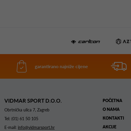
garantirano najniže cijene
VIDMAR SPORT D.O.O.
POČETNA
O NAMA
Obrtnička ulica 7, Zagreb
KONTAKTI
Tel:
(01) 61 50 105
AKCIJE
E-mail:
info@vidmarsport.hr