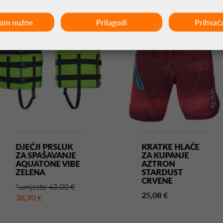
ćam nužne
Prilagodi
Prihvać
-10%
DJEČJI PRSLUK
KRATKE HLAČE
ZA SPAŠAVANJE
ZA KUPANJE
AQUATONE VIBE
AZTRON
ZELENA
STARDUST
CRVENE
*umjesto 43,00 €
25,08 €
38,70 €