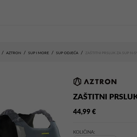
AZTRON
SUP I MORE
SUP ODJEĆA
ZAŠTITNI PRSLUK ZA SUP N-S
ZAŠTITNI PRSLUK
44,99 €
KOLIČINA: