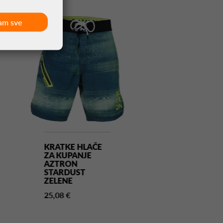
am sve
KRATKE HLAČE
MAJICA KRAT
ZA KUPANJE
RUKAVA FULL
AZTRON
LOGO T-SHIR
STARDUST
13,14 €
ZELENE
25,08 €