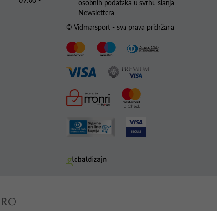
09:00 -
osobnih podataka u svrhu slanja
Newslettera
© Vidmarsport - sva prava pridržana