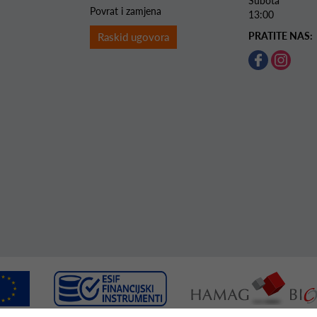
Subota 
Povrat i zamjena
13:00
PRATITE NAS:
Raskid ugovora