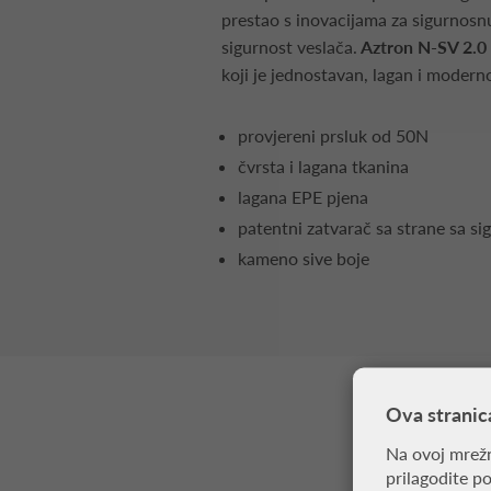
prestao s inovacijama za sigurnos
sigurnost veslača.
Aztron N-SV 2.0
koji je jednostavan, lagan i modern
provjereni prsluk od 50N
čvrsta i lagana tkanina
lagana EPE pjena
patentni zatvarač sa strane sa 
kameno sive boje
Ova stranic
Na ovoj mrežn
prilagodite p