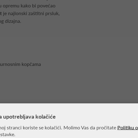
nu opremu kako bi povećao
 t
je najlonski zaštitni prsluk,
og dizajna.
sigurnosnim kopčama
a upotrebljava kolačiće
MOŽDA VAS ZANIMA
oj stranci koriste se kolačići. Molimo Vas da pročitate
Politiku 
ostavke.