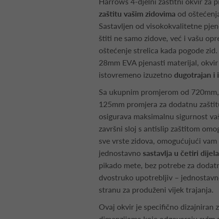
Harrows 4-djelni zaštitni okvir za
zaštitu vašim zidovima
od oštećenja
Sastavljen od visokokvalitetne pjen
štiti ne samo zidove, već i vašu o
oštećenje strelica kada pogode zid. 
28mm EVA pjenasti materijal, okvir j
istovremeno izuzetno
dugotrajan i i
Sa ukupnim promjerom od 720mm, u
125mm promjera za dodatnu zaštitu
osigurava maksimalnu sigurnost va
završni sloj s antislip zaštitom om
sve vrste zidova, omogućujući vam d
jednostavno
sastavlja u četiri dijela
pikado mete, bez potrebe za dodat
dvostruko upotrebljiv – jednostavno
stranu za produženi vijek trajanja.
Ovaj okvir je specifično dizajniran 
dimenzijama koje odgovaraju
svim 