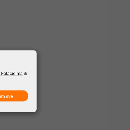
o kolačićima
ili
am sve