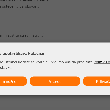
ra oštećenja uzrokovana
mm zaštitu sa svih strana)
a upotrebljava kolačiće
oj stranci koriste se kolačići. Molimo Vas da pročitate
Politiku 
 vrste zidova
ostavke.
ćam nužne
Prilagodi
Prihvać
e za dodatnim alatima