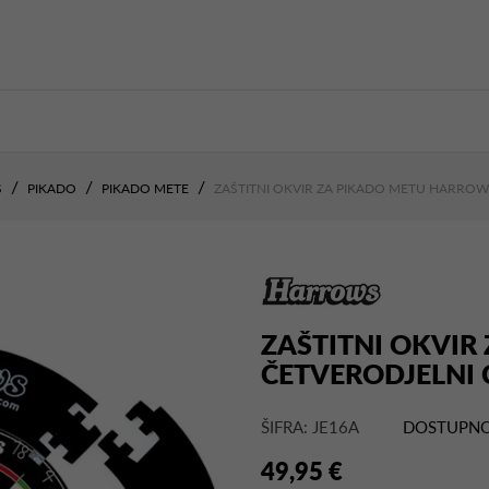
S
PIKADO
PIKADO METE
ZAŠTITNI OKVIR ZA PIKADO METU HARROW
ZAŠTITNI OKVI
ČETVERODJELNI
ŠIFRA: JE16A
DOSTUPNO
49,95 €