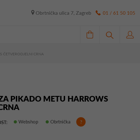
Obrtnička ulica 7, Zagreb
01 / 61 50 105
S ČETVERODJELNI CRNA
R ZA PIKADO METU HARROWS
 CRNA
Webshop
Obrtnička
?
ST: