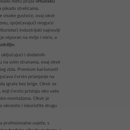
 pikado metu pruža
vrhunsku
 pikado strelicama.
e visoke gustoće, ovaj okvir
premu, sprječavajući moguće
Koristeći industrijski najnoviji
e otporan na mrlje i miris, a
zdržljiv
.
ključujući i dodatnih
 na svim stranama, ovaj okvir
šeg zida. Premium baršunasti
ogućava čvrsto prianjanje na
a igrate bez brige. Okvir se
, koji čvrsto pristaju oko vaše
nim montažama. Okvir je
 okrenite i iskoristite drugu
za profesionalne uvjete, s
standardnim pikado metama
, i