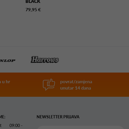
BLACK
110,00 €
79,95 €
 u hr
povrat/zamjena
unutar 14 dana
ME:
NEWSLETTER PRIJAVA
 Pet 09:00 -