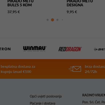
PIKADO METU
PIKADO METU
BULL'S 5 KOM
DESIGNA
37,95 €
9,95 €
besplatna dostava za
brza dostava
kupnju iznad €100
24/72h
RADNO VRIJE
Opći uvjeti poslovanja
Pon. Sri. Čet.
Plaćanje i dostava