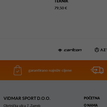
KE
TEKNIK
95 €
79,50 €
garantirano najniže cijene
VIDMAR SPORT D.O.O.
POČETNA
O NAMA
Obrtnička ulica 7, Zagreb