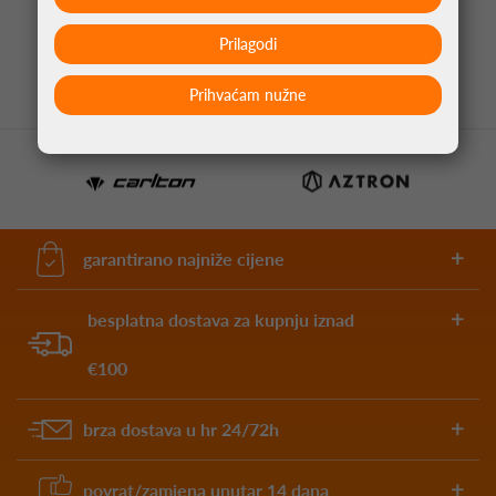
7,99 €
Prilagodi
Prihvaćam nužne
garantirano najniže cijene
besplatna dostava za kupnju iznad
€100
brza dostava u hr 24/72h
povrat/zamjena unutar 14 dana