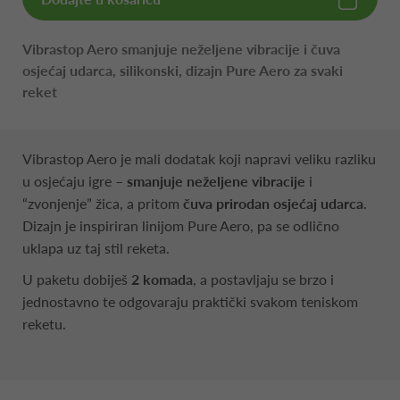
Vibrastop Aero smanjuje neželjene vibracije i čuva
osjećaj udarca, silikonski, dizajn Pure Aero za svaki
reket
Vibrastop Aero je mali dodatak koji napravi veliku razliku
u osjećaju igre –
smanjuje neželjene vibracije
i
“zvonjenje” žica, a pritom
čuva prirodan osjećaj udarca
.
Dizajn je inspiriran linijom Pure Aero, pa se odlično
uklapa uz taj stil reketa.
U paketu dobiješ
2 komada
, a postavljaju se brzo i
jednostavno te odgovaraju praktički svakom teniskom
reketu.