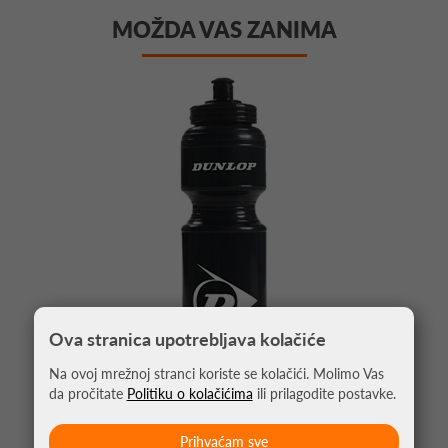
MOŽDA VAS ZANIMA
Ova stranica upotrebljava kolačiće
Na ovoj mrežnoj stranci koriste se kolačići. Molimo Vas
da pročitate
Politiku o kolačićima
ili prilagodite postavke.
BOCA ZA VODU DUNLOP 700ML
Prihvaćam sve