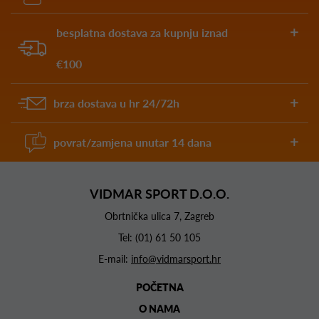
besplatna dostava za kupnju iznad
€100
brza dostava u hr 24/72h
povrat/zamjena unutar 14 dana
VIDMAR SPORT D.O.O.
Obrtnička ulica 7, Zagreb
Tel:
(01) 61 50 105
E-mail:
info@vidmarsport.hr
POČETNA
O NAMA