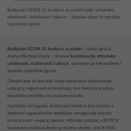
Bullpadel ICON 25 tenisice za padel nude vrhunsku
udobnost, stabilnost i lakoću – idealan izbor za srednje
napredne igrače
Bullpadel ICON 25 tenisice za padel
– izbor igrača
Juana Martína Díaza – donose
kombinaciju vrhunske
udobnosti, stabilnosti i lakoće
, savršene za rekreativne i
srednje napredne igrače.
Dizajnirane za one koji traže optimalno ublažavanje
udaraca i sigurnost pri kretanju, ove tenisice pružaju
pouzdanu podršku na svakom koraku.
Gornjište od lagane, dvostruke mrežice bez šavova s
toplinski zapečaćenim detaljima omogućuje izvrsnu
prozračnost i osjećaj lakoće. Hibridni potplat s ROTOX
sustavom olakšava brze i precizne okrete, dok X-TRA