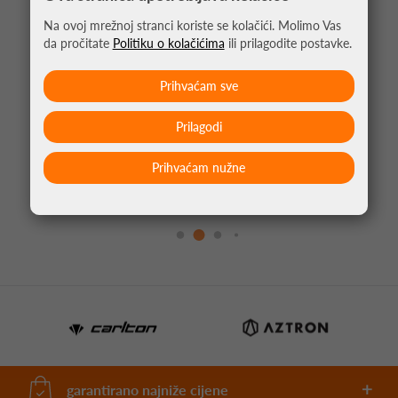
Na ovoj mrežnoj stranci koriste se kolačići. Molimo Vas
da pročitate
Politiku o kolačićima
ili prilagodite postavke.
Prihvaćam sve
Prilagodi
TENISICE BABOLAT JET MACH 4 CLAY DARK
BLUE/WHITE
Prihvaćam nužne
*umjesto 159,95 €
143,96 €
garantirano najniže cijene