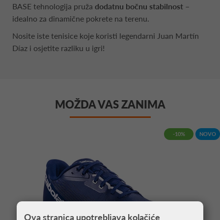
BASE tehnologija pruža
dodatnu bočnu
stabilnost
–
idealno za dinamične pokrete na terenu.
Nosite iste tenisice koje koristi legendarni Juan Martín
Díaz i osjetite razliku u igri!
MOŽDA VAS ZANIMA
-10%
NOVO
Ova stranica upotrebljava kolačiće