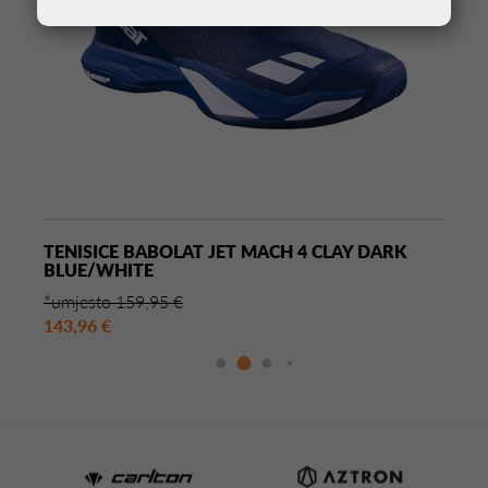
TENISICE BABOLAT JET MACH 4 CLAY DARK
BLUE/WHITE
*umjesto 159,95 €
143,96 €