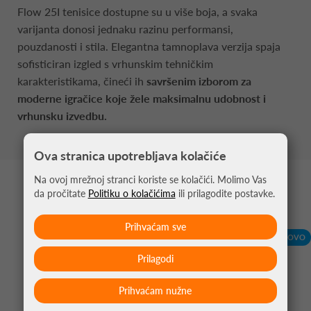
Flow 25I tenisice dostupne su u više boja, a svaka
varijanta donosi jednaku razinu performansi,
pouzdanosti i stila. Elegantna tamnoplava verzija spaja
sofisticiran izgled s vrhunskim tehničkim
karakteristikama, čineći ih
savršenim izborom za
moderne igračice koje žele maksimalnu udobnost i
vrhunsku izvedbu.
Ova stranica upotrebljava kolačiće
Na ovoj mrežnoj stranci koriste se kolačići. Molimo Vas
MOŽDA VAS ZANIMA
da pročitate
Politiku o kolačićima
ili prilagodite postavke.
Prihvaćam sve
-10%
NOVO
Prilagodi
Prihvaćam nužne