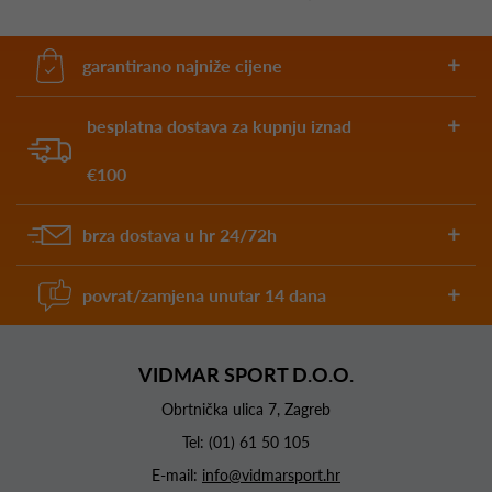
garantirano najniže cijene
besplatna dostava za kupnju iznad
€100
brza dostava u hr 24/72h
povrat/zamjena unutar 14 dana
VIDMAR SPORT D.O.O.
Obrtnička ulica 7, Zagreb
Tel:
(01) 61 50 105
E-mail:
info@vidmarsport.hr