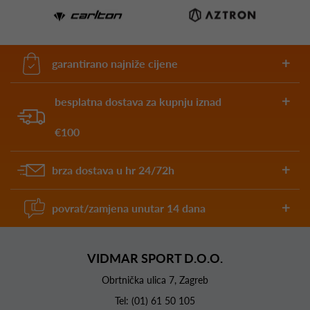
garantirano najniže cijene
besplatna dostava za kupnju iznad
€100
brza dostava u hr 24/72h
povrat/zamjena unutar 14 dana
VIDMAR SPORT D.O.O.
Obrtnička ulica 7, Zagreb
Tel:
(01) 61 50 105