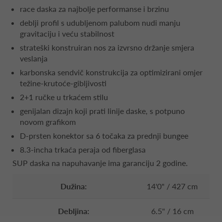
race daska za najbolje performanse i brzinu
deblji profil s udubljenom palubom nudi manju
gravitaciju i veću stabilnost
strateški konstruiran nos za izvrsno držanje smjera
veslanja
karbonska sendvič konstrukcija za optimizirani omjer
težine-krutoće-gibljivosti
2+1 ručke u trkaćem stilu
genijalan dizajn koji prati linije daske, s potpuno
novom grafikom
D-prsten konektor sa 6 točaka za prednji bungee
8.3-incha trkaća peraja od fiberglasa
SUP daska na napuhavanje ima garanciju 2 godine.
Dužina:
14'0" / 427 cm
Debljina:
6.5" / 16 cm