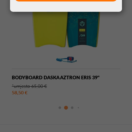
BODYBOARD DASKA AZTRON ERIS 39"
*umjesto 65,00 €
58,50 €