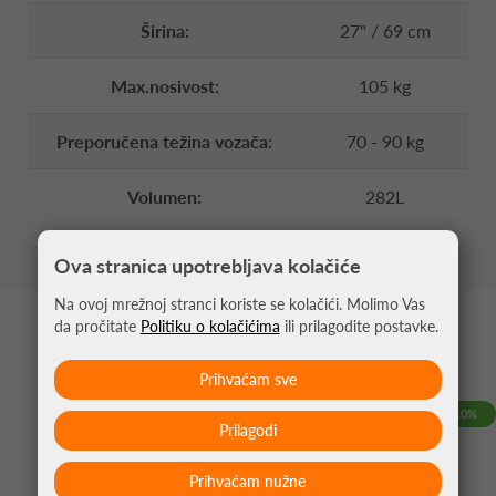
Širina:
27" / 69 cm
Max.nosivost:
105 kg
Preporučena težina vozača:
70 - 90 kg
Volumen:
282L
Ova stranica upotrebljava kolačiće
Na ovoj mrežnoj stranci koriste se kolačići. Molimo Vas
da pročitate
Politiku o kolačićima
ili prilagodite postavke.
MOŽDA VAS ZANIMA
Prihvaćam sve
-10%
Prilagodi
Prihvaćam nužne