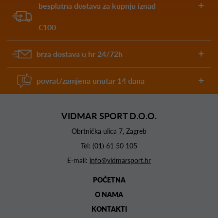
besplatna dostava za kupnju iznad
€100
brza dostava u hr 24/72h
povrat/zamjena unutar 14 dana
VIDMAR SPORT D.O.O.
Obrtnička ulica 7, Zagreb
Tel:
(01) 61 50 105
E-mail:
info@vidmarsport.hr
POČETNA
O NAMA
KONTAKTI