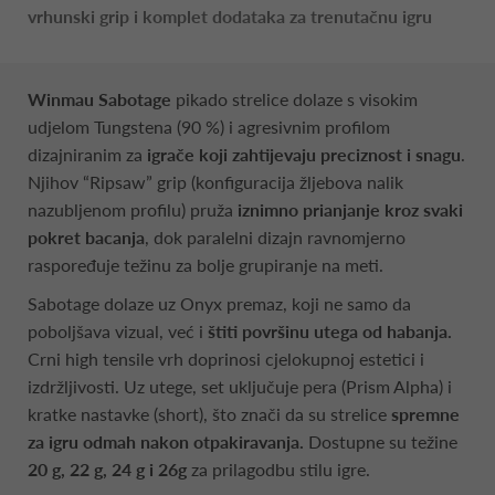
vrhunski grip i komplet dodataka za trenutačnu igru
Winmau Sabotage
pikado strelice dolaze s visokim
udjelom Tungstena (90 %) i agresivnim profilom
dizajniranim za
igrače koji zahtijevaju preciznost i snagu
.
Njihov “Ripsaw” grip (konfiguracija žljebova nalik
nazubljenom profilu) pruža
iznimno prianjanje kroz svaki
pokret bacanja
, dok paralelni dizajn ravnomjerno
raspoređuje težinu za bolje grupiranje na meti.
Sabotage dolaze uz Onyx premaz, koji ne samo da
poboljšava vizual, već i
štiti površinu utega od habanja.
Crni high tensile vrh doprinosi cjelokupnoj estetici i
izdržljivosti. Uz utege, set uključuje pera (Prism Alpha) i
kratke nastavke (short), što znači da su strelice
spremne
za igru odmah nakon otpakiravanja.
Dostupne su težine
20 g, 22 g, 24 g i 26g
za prilagodbu stilu igre.