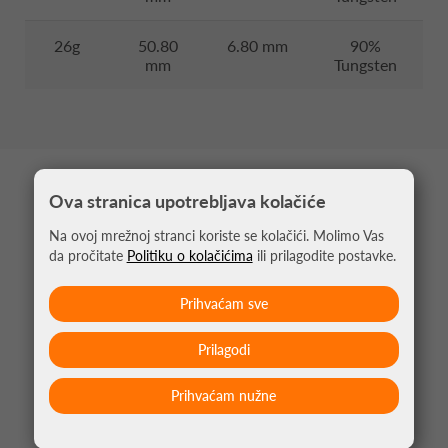
26g
50.80
6.80 mm
90%
mm
Tungsten
MOŽDA VAS ZANIMA
Ova stranica upotrebljava kolačiće
Na ovoj mrežnoj stranci koriste se kolačići. Molimo Vas
da pročitate
Politiku o kolačićima
ili prilagodite postavke.
Prihvaćam sve
Prilagodi
Prihvaćam nužne