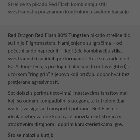
Strelice za pikado Red Flash kombiniraju stil i
svestranost s pouzdanom kontrolom u svakom bacanju
Red Dragon Red Flash 80% Tungsten
pikado strelice dio
su linije Flightmasters. Namijenjene su igračima – od
početnika do naprednih – koji žele kombinaciju
stila,
svestranosti i solidnih performansi.
Utezi su izrađeni od
80 % Tungstena, s prednjim balansom (front weighted) i
uzorkom “ring grip” žljebova koji pružaju dobar hvat bez
pretjerane agresivnosti.
Set dolazi s perima (letovima) i nastavcima (shaftovima)
koji su odmah kompatibilni s utegom, te futrolom (bar
wallet) za siguran transport i pohranu. Red Flash je
idealan izbor za one koji traže
pouzdan set strelica s
atraktivnim dizajnom i dobrim karakteristikama igre.
Što se nalazi u kutiji: