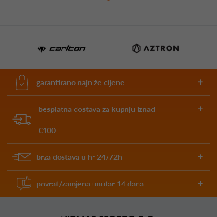
garantirano najniže cijene
besplatna dostava za kupnju iznad
€100
brza dostava u hr 24/72h
povrat/zamjena unutar 14 dana