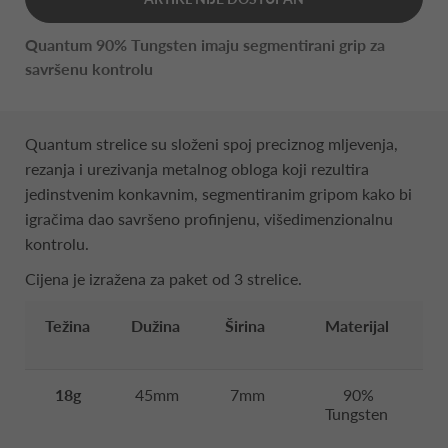
Quantum 90% Tungsten imaju segmentirani grip za
savršenu kontrolu
Quantum strelice su složeni spoj preciznog mljevenja,
rezanja i urezivanja metalnog obloga koji rezultira
jedinstvenim konkavnim, segmentiranim gripom kako bi
igračima dao savršeno profinjenu, višedimenzionalnu
kontrolu.
Cijena je izražena za paket od 3 strelice.
Težina
Dužina
Širina
Materijal
18g
45mm
7mm
90%
Tungsten