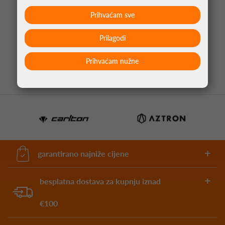
Prihvaćam sve
STRELICE ZA PIKADO ANNIVERSARY ATLANTIS
95% TUNGSTEN
Prilagodi
66,95 €
Prihvaćam nužne
garantirano najniže cijene
besplatna dostava za kupnju iznad
€100