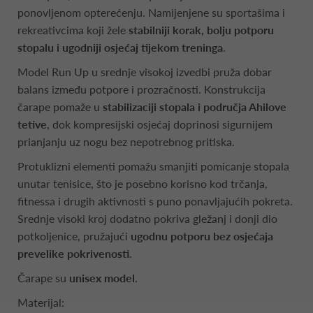
ponovljenom opterećenju. Namijenjene su sportašima i
rekreativcima koji žele
stabilniji korak, bolju potporu
stopalu i ugodniji osjećaj tijekom treninga
.
Model Run Up u srednje visokoj izvedbi pruža dobar
balans između potpore i prozračnosti. Konstrukcija
čarape pomaže u
stabilizaciji stopala i područja Ahilove
tetive
, dok kompresijski osjećaj doprinosi sigurnijem
prianjanju uz nogu bez nepotrebnog pritiska.
Protuklizni elementi pomažu smanjiti pomicanje stopala
unutar tenisice, što je posebno korisno kod trčanja,
fitnessa i drugih aktivnosti s puno ponavljajućih pokreta.
Srednje visoki kroj dodatno pokriva gležanj i donji dio
potkoljenice, pružajući
ugodnu potporu bez osjećaja
prevelike pokrivenosti
.
Čarape su
unisex model
.
Materijal: