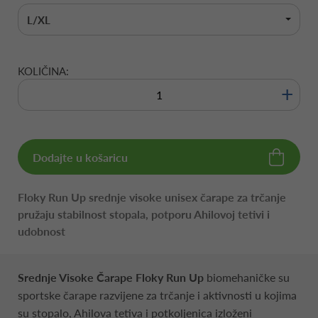
L/XL
KOLIČINA:
+
Dodajte u košaricu
Floky Run Up srednje visoke unisex čarape za trčanje
pružaju stabilnost stopala, potporu Ahilovoj tetivi i
udobnost
Srednje Visoke Čarape Floky Run Up
biomehaničke su
sportske čarape razvijene za trčanje i aktivnosti u kojima
su stopalo, Ahilova tetiva i potkoljenica izloženi