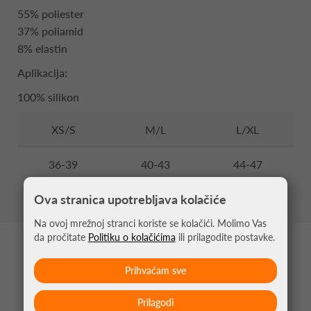
55% poliester
37% poliamid
8% elastin
Aplikacija:
100% silikon
XS/S
M/L
L/XL
36-39
40-43
44-47
Ova stranica upotrebljava kolačiće
Na ovoj mrežnoj stranci koriste se kolačići. Molimo Vas
da pročitate
Politiku o kolačićima
ili prilagodite postavke.
MOŽDA VAS ZANIMA
Prihvaćam sve
Prilagodi