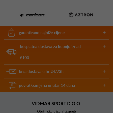
garantirano najniže cijene
besplatna dostava za kupnju iznad
€100
brza dostava u hr 24/72h
povrat/zamjena unutar 14 dana
VIDMAR SPORT D.O.O.
Obrtnička ulica 7, Zagreb