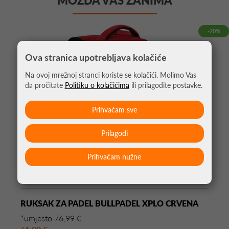
MOŽDA VAS ZANIMA
-20%
Ova stranica upotrebljava kolačiće
Na ovoj mrežnoj stranci koriste se kolačići. Molimo Vas
da pročitate
Politiku o kolačićima
ili prilagodite postavke.
Prihvaćam sve
Prilagodi
Prihvaćam nužne
RUKSAK ZA PADEL BULLPADEL XPLO CRVENA
*umjesto 76,99 €