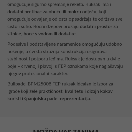
omogućuje sigurno spremanje reketa. Ruksak ima i
dodatni pretinac za obuću ili mokru odjeću,
koji
omogućuje odvajanje od ostalog sadržaja te održava sve
čisto i suho. Bočni džepovi pružaju
dodatni prostor za
sitnice, boce s vodom ili dodatke.
Podesive i podstavljene naramenice omogućuju udobno
nošenje, a čvrsta stražnja konstrukcija osigurava
stabilnost i potporu leđima. Ruksak je dostupan u dvije
boje – crvenoj i plavoj, s FEP oznakama koje naglašavaju
njegov profesionalni karakter.
Bullpadel BPM25008 FEP ruksak idealan je izbor za
igrače koji žele
praktičnost, kvalitetu i dizajn kakav
koristi i španjolska padel reprezentacija.