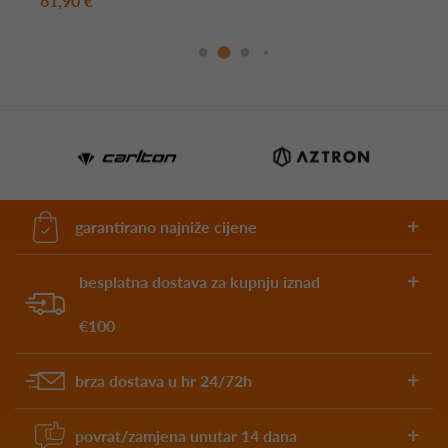
61,90 €
garantirano najniže cijene
besplatna dostava za kupnju iznad
€100
brza dostava u hr 24/72h
povrat/zamjena unutar 14 dana