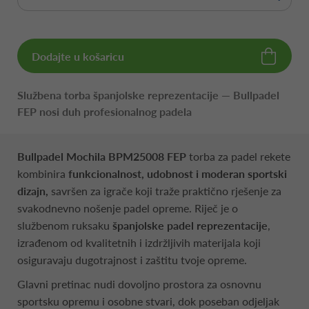
Dodajte u košaricu
Službena torba španjolske reprezentacije — Bullpadel
FEP nosi duh profesionalnog padela
Bullpadel Mochila BPM25008 FEP
torba za padel rekete
kombinira
funkcionalnost, udobnost i moderan sportski
dizajn,
savršen za igrače koji traže praktično rješenje za
svakodnevno nošenje padel opreme. Riječ je o
službenom ruksaku
španjolske padel reprezentacije
,
izrađenom od kvalitetnih i izdržljivih materijala koji
osiguravaju dugotrajnost i zaštitu tvoje opreme.
Glavni pretinac nudi dovoljno prostora za osnovnu
sportsku opremu i osobne stvari, dok poseban odjeljak