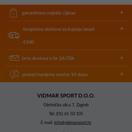
garantirano najniže cijene
besplatna dostava za kupnju iznad
€100
brza dostava u hr 24/72h
povrat/zamjena unutar 14 dana
VIDMAR SPORT D.O.O.
Obrtnička ulica 7, Zagreb
Tel:
(01) 61 50 105
E-mail:
info@vidmarsport.hr