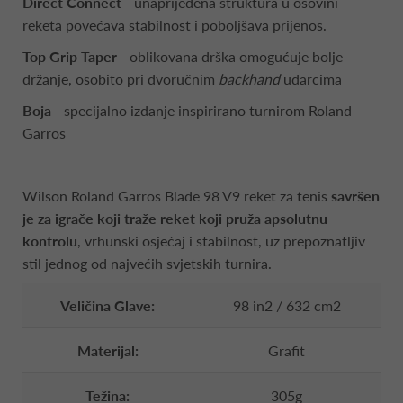
Direct Connect
- unaprijeđena struktura u osovini
reketa povećava stabilnost i poboljšava prijenos.
Top Grip Taper
- oblikovana drška omogućuje bolje
držanje, osobito pri dvoručnim
backhand
udarcima
Boja
- specijalno izdanje inspirirano turnirom Roland
Garros
Wilson Roland Garros Blade 98 V9 reket za tenis
savršen
je za igrače koji traže reket koji pruža apsolutnu
kontrolu
, vrhunski osjećaj i stabilnost, uz prepoznatljiv
stil jednog od najvećih svjetskih turnira.
Veličina Glave:
98 in2 / 632 cm2
Materijal:
Grafit
Težina:
305g