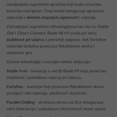
namijenjenu naprednim igračima koji traže vrhunsku
kontrolu nad igrom. Ovaj model omogućuje agresivno
udaranje s
visokim stupnjem sigurnosti
i osjećaja.
Zahvaljujući naprednim tehnologijama kao što su
Stable
Feel
i
Direct Connect
, Blade 98 V9 pruža još veću
stabilnost pri udarcu
i precizniji odgovor, dok Fortyfive
materijal dodatno povećava fleksibilnost okvira i
udobnost igre.
Glavne tehnologije i značajke reketa uključuju:
Stable Feel
- inovacija u verziji Blade V9 koja povećava
stabilnost i poboljšava osjećaj pri udarcu.
Fortyfive
- materijal koji povećava fleksibilnost okvira,
pružajući više osjećaja, udobnosti i kontrole.
Parallel Drilling
- struktura otvora za žice omogućava
veću toleranciju i poboljšava iskoristivost sweet spota.