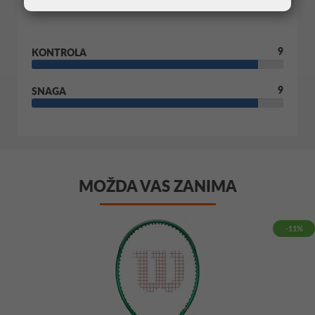
9
KONTROLA
9
SNAGA
MOŽDA VAS ZANIMA
-11%