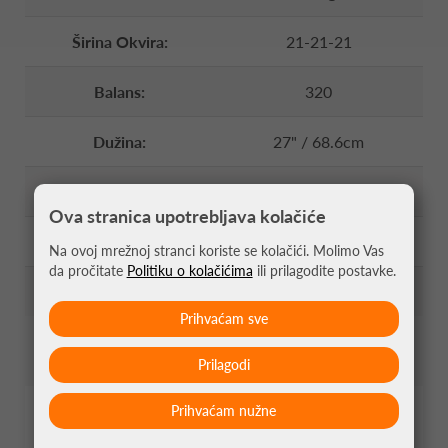
Širina Okvira:
21-21-21
Balans:
320
Dužina:
27" / 68.6cm
Raspore žica:
16x19
Ova stranica upotrebljava kolačiće
Navlaka:
Ne
Na ovoj mrežnoj stranci koriste se kolačići. Molimo Vas
da pročitate
Politiku o kolačićima
ili prilagodite postavke.
Žice:
Ne
Prihvaćam sve
Prilagodi
Prihvaćam nužne
PERFORMANSE