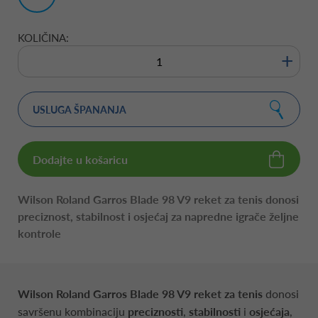
3/8"
KOLIČINA:
+
USLUGA ŠPANANJA
Dodajte u košaricu
Wilson Roland Garros Blade 98 V9 reket za tenis donosi
preciznost, stabilnost i osjećaj za napredne igrače željne
kontrole
Wilson Roland Garros Blade 98 V9 reket za tenis
donosi
savršenu kombinaciju
preciznosti
,
stabilnosti
i
osjećaja
,