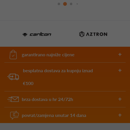
garantirano najniže cijene
besplatna dostava za kupnju iznad
€100
brza dostava u hr 24/72h
povrat/zamjena unutar 14 dana