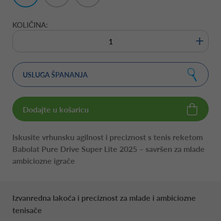
1/4"
1/8"
KOLIČINA:
+
USLUGA ŠPANANJA
Dodajte u košaricu
​Iskusite vrhunsku agilnost i preciznost s tenis reketom
Babolat Pure Drive Super Lite 2025 – savršen za mlade
ambiciozne igrače
​Izvanredna lakoća i preciznost za mlade i ambiciozne
tenisače