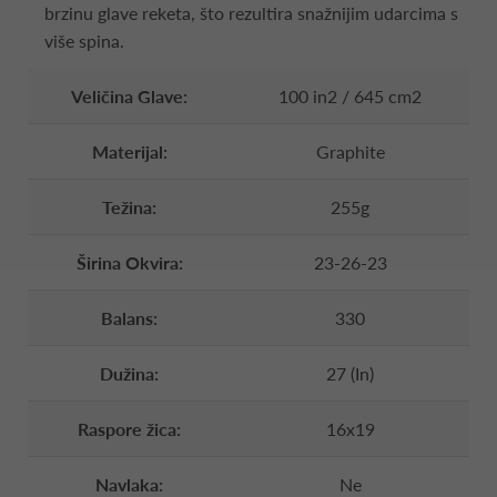
brzinu glave reketa, što rezultira snažnijim udarcima s
više spina.
Veličina Glave:
100 in2 / 645 cm2
Materijal:
Graphite
Težina:
255g
Širina Okvira:
23-26-23
Balans:
330
Dužina:
27 (In)
Raspore žica:
16x19
Navlaka:
Ne