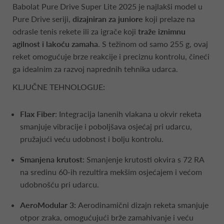
Babolat Pure Drive Super Lite 2025 je najlakši model u
Pure Drive seriji,
dizajniran za juniore
koji prelaze na
odrasle tenis rekete ili za igrače koji
traže iznimnu
agilnost i lakoću zamaha
. S težinom od samo 255 g, ovaj
reket omogućuje brze reakcije i preciznu kontrolu, čineći
ga idealnim za razvoj naprednih tehnika udarca.​
KLJUČNE TEHNOLOGIJE:
Flax Fiber
: Integracija lanenih vlakana u okvir reketa
smanjuje vibracije i poboljšava osjećaj pri udarcu,
pružajući veću udobnost i bolju kontrolu. ​
Smanjena krutost
: Smanjenje krutosti okvira s 72 RA
na sredinu 60-ih rezultira mekšim osjećajem i većom
udobnošću pri udarcu.
AeroModular 3:
Aerodinamični dizajn reketa smanjuje
otpor zraka, omogućujući brže zamahivanje i veću