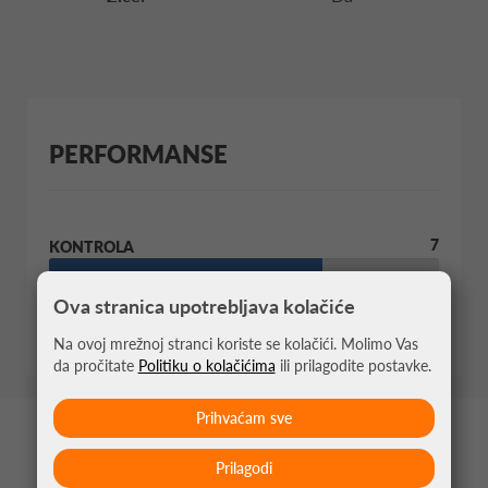
PERFORMANSE
7
KONTROLA
Ova stranica upotrebljava kolačiće
9
SNAGA
Na ovoj mrežnoj stranci koriste se kolačići. Molimo Vas
da pročitate
Politiku o kolačićima
ili prilagodite postavke.
Prihvaćam sve
MOŽDA VAS ZANIMA
Prilagodi