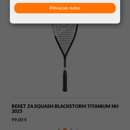
Prihvaćam nužne
REKET ZA SQUASH BLACKSTORM TITANIUM NH
2023
99,00 €