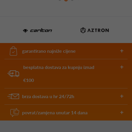
garantirano najniže cijene
besplatna dostava za kupnju iznad
€100
brza dostava u hr 24/72h
povrat/zamjena unutar 14 dana