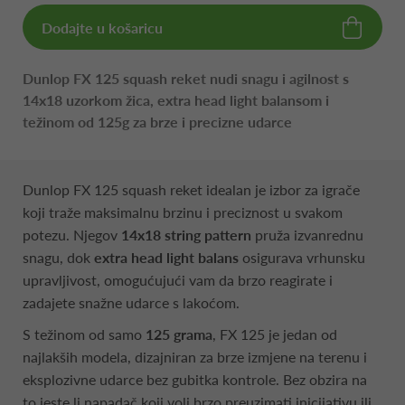
Dodajte u košaricu
Dunlop FX 125 squash reket nudi snagu i agilnost s
14x18 uzorkom žica, extra head light balansom i
težinom od 125g za brze i precizne udarce
Dunlop FX 125 squash reket idealan je izbor za igrače
koji traže maksimalnu brzinu i preciznost u svakom
potezu. Njegov
14x18 string pattern
pruža izvanrednu
snagu, dok
extra head light balans
osigurava vrhunsku
upravljivost, omogućujući vam da brzo reagirate i
zadajete snažne udarce s lakoćom.
S težinom od samo
125 grama
, FX 125 je jedan od
najlakših modela, dizajniran za brze izmjene na terenu i
eksplozivne udarce bez gubitka kontrole. Bez obzira na
to jeste li napadač koji voli brzo preuzimati inicijativu ili