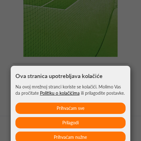
PREGRADNA MREŽA 2.5X38M (2KOM 2.5X19M)
Ova stranica upotrebljava kolačiće
KOMPLET
705,00 €
Na ovoj mrežnoj stranci koriste se kolačići. Molimo Vas
da pročitate
Politiku o kolačićima
ili prilagodite postavke.
Prihvaćam sve
Prilagodi
Prihvaćam nužne