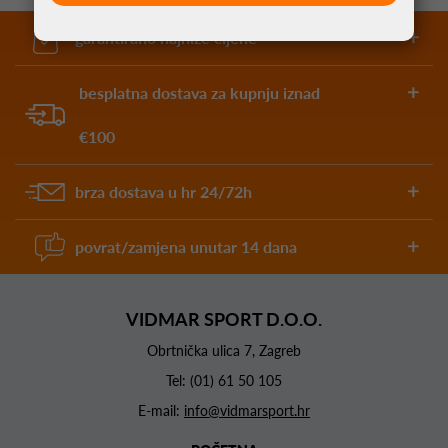
garantirano najniže cijene
besplatna dostava za kupnju iznad
€100
brza dostava u hr 24/72h
povrat/zamjena unutar 14 dana
VIDMAR SPORT D.O.O.
Obrtnička ulica 7, Zagreb
Tel:
(01) 61 50 105
E-mail:
info@vidmarsport.hr