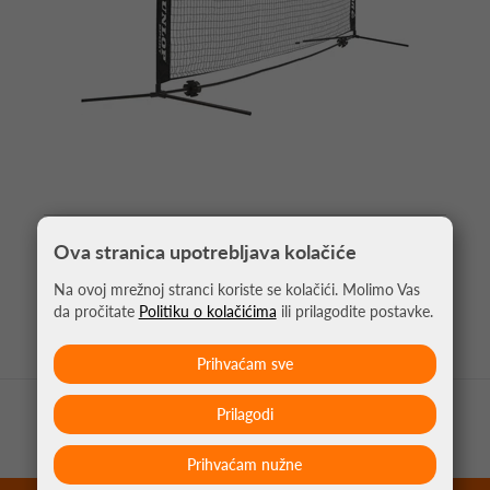
MINI TENIS MREŽA 3M
Ova stranica upotrebljava kolačiće
89,99 €
Na ovoj mrežnoj stranci koriste se kolačići. Molimo Vas
da pročitate
Politiku o kolačićima
ili prilagodite postavke.
Prihvaćam sve
Prilagodi
Prihvaćam nužne