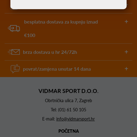
garantirano najniže cijene
besplatna dostava za kupnju iznad
€100
brza dostava u hr 24/72h
povrat/zamjena unutar 14 dana
VIDMAR SPORT D.O.O.
Obrtnička ulica 7, Zagreb
Tel:
(01) 61 50 105
E-mail:
info@vidmarsport.hr
POČETNA