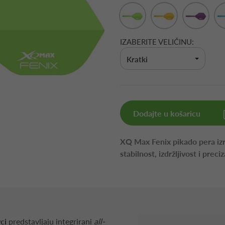
IZABERITE VELIČINU:
Kratki
Dodajte u košaricu
XQ Max Fenix pikado pera iz
stabilnost, izdržljivost i prec
ci
predstavljaju integrirani
all-