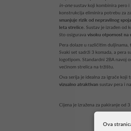
in-one
sustav koji kombinira pero 
konstrukcija eliminira potrebu za z
smanjuje rizik od nepravilnog spoj
leta strelice
. Sustav je izrađen od
što osigurava
visoku otpornost na
Pera dolaze u različitim duljinama, 
Svaki set sadrži 3 komada, a pera
logotipom. Standardni 2BA navoj o
većinom strelica na tržištu.
Ova serija je idealna za igrače koji 
vizualno atraktivan
sustav pera i n
Cijena je izražena za pakiranje od 3
Ova stranic