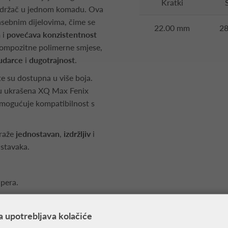
Kratki
i držač u jednom komadu. Ova
asebnim dijelovima, čime se
22.00 mm
2
a
i
povećava konzistentnost
 kompozitne polimerne smjese,
 udarce
i
dugotrajnost
.
te su dostupna u više boja.
 su ukrašena XQ Max Fenix
mogućuje kompatibilnost s
traže
jednostavan
,
izdržljiv
i
astavaka.
 pera.
a upotrebljava kolačiće