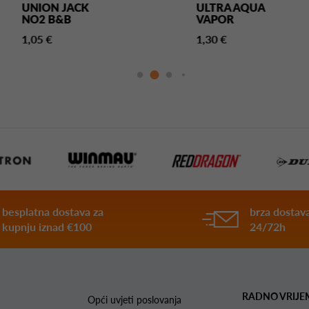
UNION JACK
ULTRA AQUA
NO2 B&B
VAPOR
1,05 €
1,30 €
besplatna dostava za
brza dostava
kupnju iznad €100
24/72h
RADNO VRIJE
Opći uvjeti poslovanja