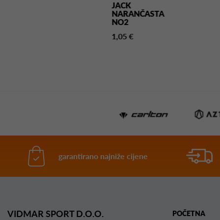
UBIČASTA
JACK
NARANČASTA
5 €
NO2
1,05 €
garantirano najniže cijene
VIDMAR SPORT D.O.O.
POČETNA