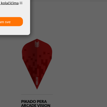
o kolačićima
ili
am sve
PIKADO PERA
PIKADO PERA
ARCADE VISION
ATHLETE CRN