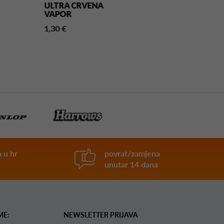
ULTRA CRVENA
NO2
VAPOR
1,30 €
1,30 €
 u hr
povrat/zamjena
unutar 14 dana
ME:
NEWSLETTER PRIJAVA