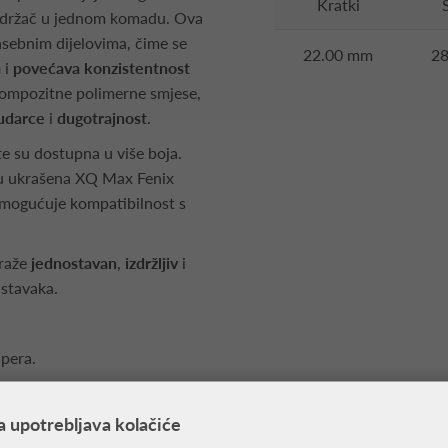
Kratki
i držač u jednom komadu. Ova
asebnim dijelovima, čime se
22.00 mm
2
a
i
povećava konzistentnost
 kompozitne polimerne smjese,
 udarce
i
dugotrajnost
.
te su dostupna u više boja.
 su ukrašena XQ Max Fenix
mogućuje kompatibilnost s
traže
jednostavan
,
izdržljiv
i
astavaka.
 pera.
a upotrebljava kolačiće