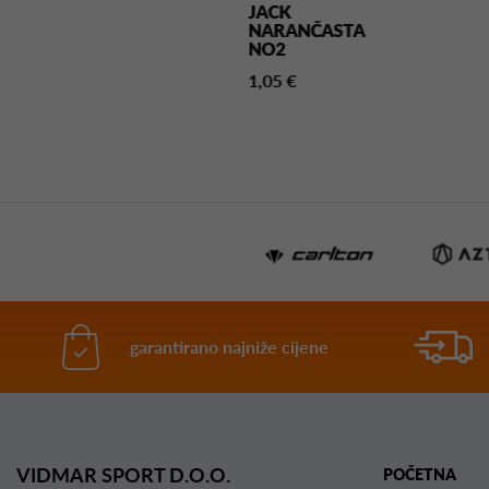
UBIČASTA
JACK
NARANČASTA
5 €
NO2
1,05 €
garantirano najniže cijene
VIDMAR SPORT D.O.O.
POČETNA