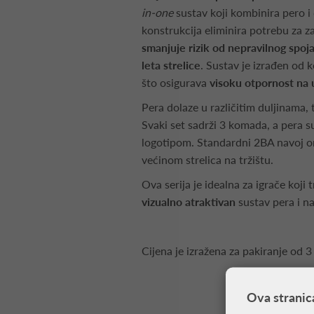
in-one
sustav koji kombinira pero 
konstrukcija eliminira potrebu za z
smanjuje rizik od nepravilnog spoj
leta strelice
. Sustav je izrađen od
što osigurava
visoku otpornost na
Pera dolaze u različitim duljinama, 
Svaki set sadrži 3 komada, a pera
logotipom. Standardni 2BA navoj o
većinom strelica na tržištu.
Ova serija je idealna za igrače koji 
vizualno atraktivan
sustav pera i n
Cijena je izražena za pakiranje od 3
Ova stranic