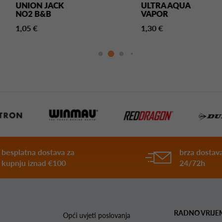
UNION JACK
ULTRA AQUA
NO2 B&B
VAPOR
1,05 €
1,30 €
besplatna dostava za
brza dostava
kupnju iznad €100
24/72h
RADNO VRIJE
Opći uvjeti poslovanja