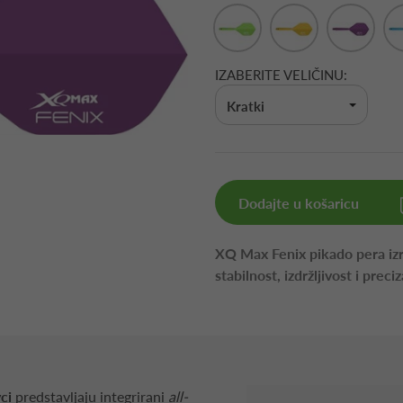
IZABERITE VELIČINU:
Kratki
Dodajte u košaricu
XQ Max Fenix pikado pera iz
stabilnost, izdržljivost i prec
ci
predstavljaju integrirani
all-