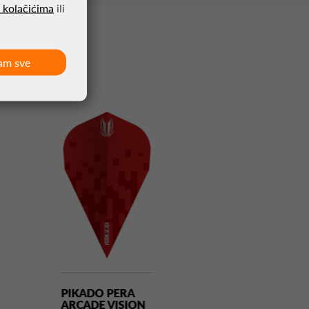
o kolačićima
ili
am sve
PIKADO PERA
PIKADO PERA
ARCADE VISION
ATHLETE CRN