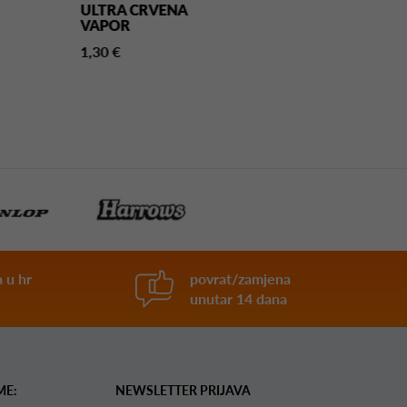
ULTRA CRVENA
NO2
VAPOR
1,30 €
1,30 €
 u hr
povrat/zamjena
unutar 14 dana
ME:
NEWSLETTER PRIJAVA