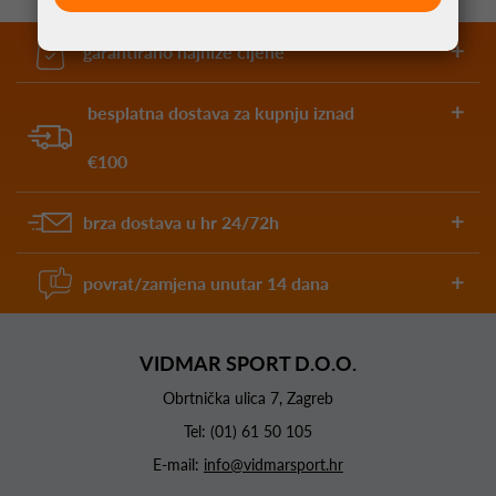
garantirano najniže cijene
besplatna dostava za kupnju iznad
€100
brza dostava u hr 24/72h
povrat/zamjena unutar 14 dana
VIDMAR SPORT D.O.O.
Obrtnička ulica 7, Zagreb
Tel:
(01) 61 50 105
E-mail:
info@vidmarsport.hr