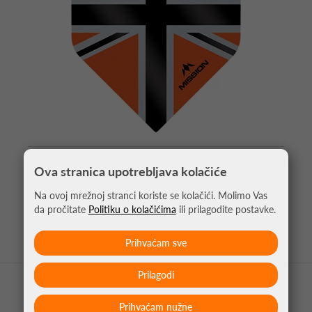
PIKADO PERA ALLIANCE UNION JACK
Ova stranica upotrebljava kolačiće
NARANČASTA NO2
Na ovoj mrežnoj stranci koriste se kolačići. Molimo Vas
1,05 €
da pročitate
Politiku o kolačićima
ili prilagodite postavke.
Prihvaćam sve
Prilagodi
Prihvaćam nužne