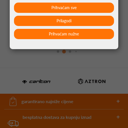
Prihvaćam sve
Prilagodi
PIKADO PERA ALLIANCE UNION JACK
NARANČASTA NO2
Prihvaćam nužne
1,05 €
garantirano najniže cijene
besplatna dostava za kupnju iznad