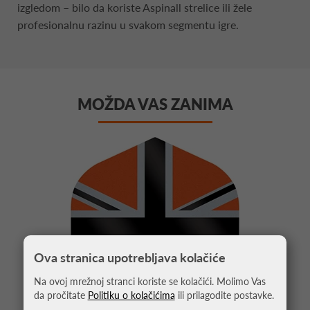
izgledom – bilo da koriste Aspinall strelice ili žele
profesionalnu razinu u svakom segmentu igre.
MOŽDA VAS ZANIMA
Ova stranica upotrebljava kolačiće
Na ovoj mrežnoj stranci koriste se kolačići. Molimo Vas
da pročitate
Politiku o kolačićima
ili prilagodite postavke.