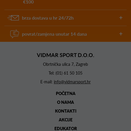
€100
brza dostava u hr 24/72h
povrat/zamjena unutar 14 dana
VIDMAR SPORT D.O.O.
Obrtnička ulica 7, Zagreb
Tel:
(01) 61 50 105
E-mail:
info@vidmarsport.hr
POČETNA
O NAMA
KONTAKTI
AKCIJE
EDUKATOR