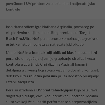
površinom i UV printom za stabilan let i natjecateljsku
kontrolu
Inspirirana stilom igre Nathana Aspinalla, poznatog po
eksplozivnim serijama i taktičkoj preciznosti,
Target
Black Pro.Ultra No6
pera donose
kombinaciju agresivne
estetike i stabilnog leta
za natjecateljski pikado.
Model No6 ima
kompaktniji oblik od klasičnih standard
pera
, što omogućuje
tijesnije grupiranje strelica
i veću
kontrolu u završnici. Crni dizajn s Aspinall logom i
detaljima u crvenoj boji stvara vizualno dojmljiv kontrast,
dok
Pro.Ultra reljefna površina
pruža dodatno prianjanje
i stabilizaciju leta.
Pera su izrađena s
UV print tehnologijom
koja osigurava
dugotrajan dizajn, čak i kod intenzivne upotrebe. Idealna
su za sve koji žele upariti performanse s prepoznatljivim