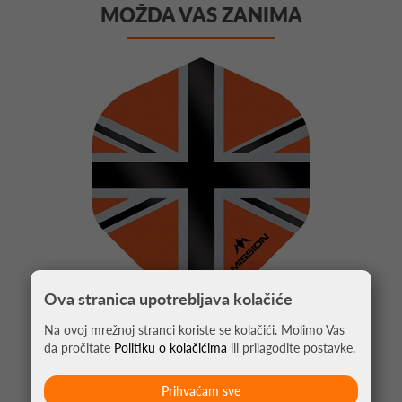
MOŽDA VAS ZANIMA
Ova stranica upotrebljava kolačiće
Na ovoj mrežnoj stranci koriste se kolačići. Molimo Vas
da pročitate
Politiku o kolačićima
ili prilagodite postavke.
PIKADO PERA ALLIANCE UNION JACK
NARANČASTA NO2
Prihvaćam sve