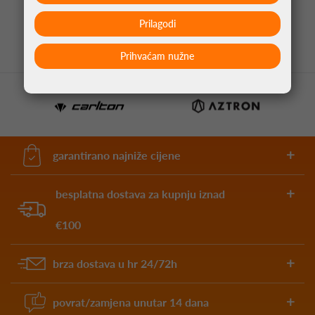
1,05 €
Prilagodi
Prihvaćam nužne
garantirano najniže cijene
besplatna dostava za kupnju iznad
€100
brza dostava u hr 24/72h
povrat/zamjena unutar 14 dana