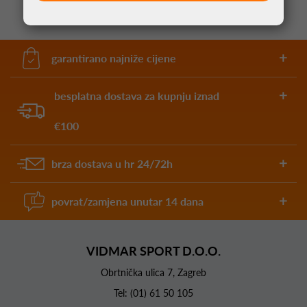
garantirano najniže cijene
besplatna dostava za kupnju iznad
€100
brza dostava u hr 24/72h
povrat/zamjena unutar 14 dana
VIDMAR SPORT D.O.O.
Obrtnička ulica 7, Zagreb
Tel:
(01) 61 50 105