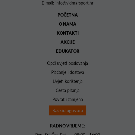
E-mail:
info@vidmarsport.hr
POČETNA
O NAMA
KONTAKTI
AKCIJE
EDUKATOR
Opći uvjeti poslovanja
Plaćanje i dostava
Uvjeti korištenja
Česta pitanja
Povrat i zamjena
Raskid ugovora
RADNO VRIJEME:
Pon. Sri. Čet. Pet 09:00 - 16:00