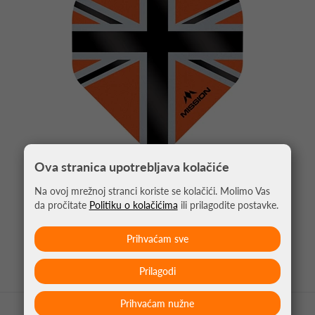
Ova stranica upotrebljava kolačiće
Na ovoj mrežnoj stranci koriste se kolačići. Molimo Vas
PIKADO PERA ALLIANCE UNION JACK
da pročitate
Politiku o kolačićima
ili prilagodite postavke.
NARANČASTA NO2
1,05 €
Prihvaćam sve
Prilagodi
Prihvaćam nužne