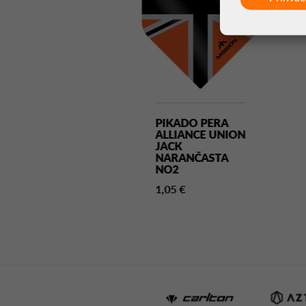
KADO PERA
PIKADO PERA
MIRAL NO2
ALLIANCE UNION
UBIČASTA
JACK
NARANČASTA
5 €
NO2
1,05 €