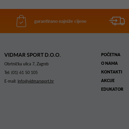
garantirano najniže cijene
VIDMAR SPORT D.O.O.
POČETNA
O NAMA
Obrtnička ulica 7, Zagreb
KONTAKTI
Tel:
(01) 61 50 105
AKCIJE
E-mail:
info@vidmarsport.hr
EDUKATOR