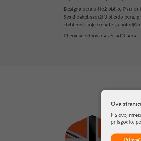
Designa pera u No2 obliku Patriot li
Svaki paket sadrži 3 pikado pera, pr
stabilnost koje trebate za poboljšan
Cijena se odnosi na set od 3 pera
Ova stranic
Na ovoj mrežn
prilagodite p
Prihva