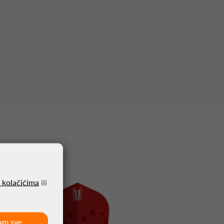
o kolačićima
ili
am sve