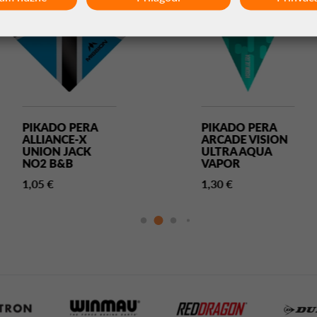
PIKADO PERA
PIKADO PERA
ALLIANCE-X
ARCADE VISION
UNION JACK
ULTRA AQUA
NO2 B&B
VAPOR
1,05 €
1,30 €