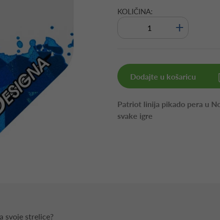
KOLIČINA:
+
Dodajte u košaricu
Patriot linija pikado pera u N
svake igre
 svoje strelice?