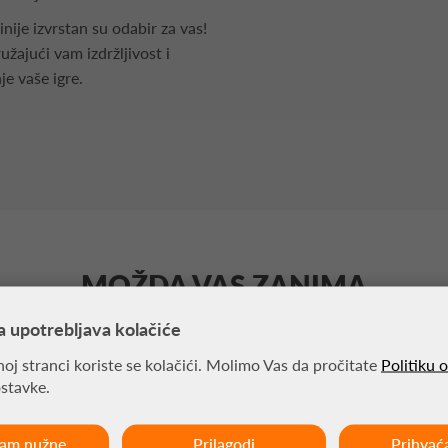
nije izvrstan su odabir za vas!
užajući vam izdržljivost i
je vaše igre.
MOŽDA VAS ZANIMA
a upotrebljava kolačiće
oj stranci koriste se kolačići. Molimo Vas da pročitate
Politiku 
ostavke.
ćam nužne
Prilagodi
Prihvać