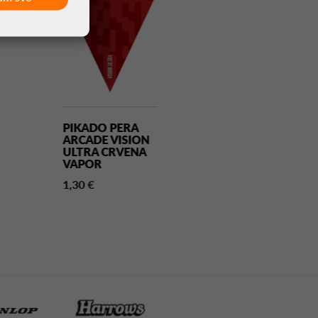
PIKADO PERA
PIKADO PERA
ARCADE VISION
ATHLETE CRN
ULTRA CRVENA
NO2
VAPOR
1,30 €
1,30 €