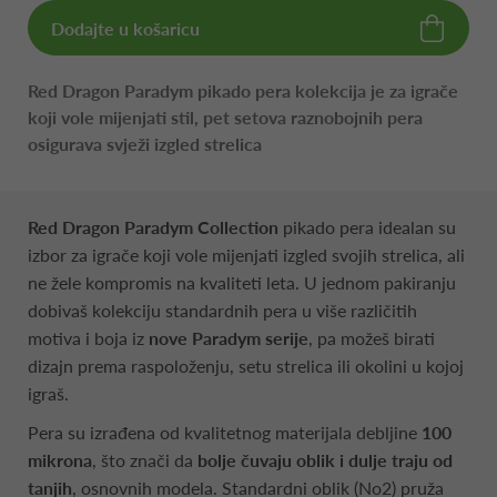
Dodajte u košaricu
Red Dragon Paradym pikado pera kolekcija je za igrače
koji vole mijenjati stil, pet setova raznobojnih pera
osigurava svježi izgled strelica
Red Dragon Paradym Collection
pikado pera idealan su
izbor za igrače koji vole mijenjati izgled svojih strelica, ali
ne žele kompromis na kvaliteti leta. U jednom pakiranju
dobivaš kolekciju standardnih pera u više različitih
motiva i boja iz
nove Paradym serije
, pa možeš birati
dizajn prema raspoloženju, setu strelica ili okolini u kojoj
igraš.
Pera su izrađena od kvalitetnog materijala debljine
100
mikrona
, što znači da
bolje čuvaju oblik i dulje traju od
tanjih
, osnovnih modela. Standardni oblik (No2) pruža