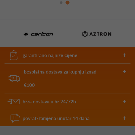
garantirano najniže cijene
besplatna dostava za kupnju iznad
€100
brza dostava u hr 24/72h
povrat/zamjena unutar 14 dana