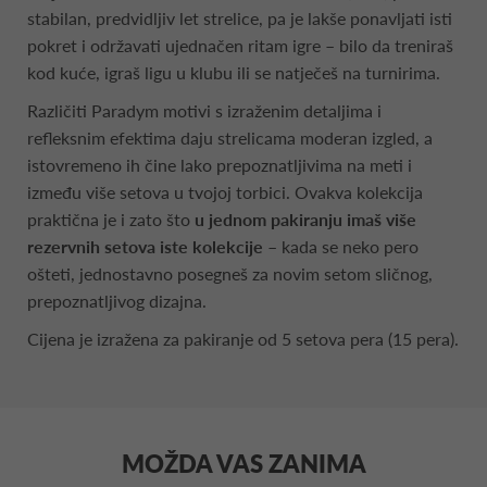
stabilan, predvidljiv let strelice, pa je lakše ponavljati isti
pokret i održavati ujednačen ritam igre – bilo da treniraš
kod kuće, igraš ligu u klubu ili se natječeš na turnirima.
Različiti Paradym motivi s izraženim detaljima i
refleksnim efektima daju strelicama moderan izgled, a
istovremeno ih čine lako prepoznatljivima na meti i
između više setova u tvojoj torbici. Ovakva kolekcija
praktična je i zato što
u jednom pakiranju imaš više
rezervnih setova
iste kolekcije
– kada se neko pero
ošteti, jednostavno posegneš za novim setom sličnog,
prepoznatljivog dizajna.
Cijena je izražena za pakiranje od 5 setova pera (15 pera).
MOŽDA VAS ZANIMA