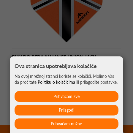
PIKADO PERA ALLIANCE UNION JACK
NARANČASTA NO2
Ova stranica upotrebljava kolačiće
1,05 €
Na ovoj mrežnoj stranci koriste se kolačići. Molimo Vas
da pročitate
Politiku o kolačićima
ili prilagodite postavke.
Prihvaćam sve
Prilagodi
Prihvaćam nužne
garantirano najniže cijene