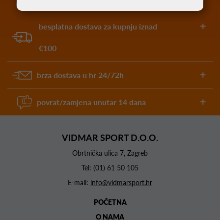
besplatna dostava za kupnju iznad
€100
brza dostava u hr 24/72h
povrat/zamjena unutar 14 dana
VIDMAR SPORT D.O.O.
Obrtnička ulica 7, Zagreb
Tel:
(01) 61 50 105
E-mail:
info@vidmarsport.hr
POČETNA
O NAMA