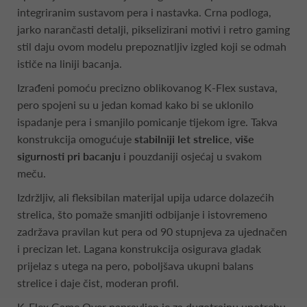
integriranim sustavom pera i nastavka. Crna podloga,
jarko narančasti detalji, pikselizirani motivi i retro gaming
stil daju ovom modelu prepoznatljiv izgled koji se odmah
ističe na liniji bacanja.
Izrađeni pomoću precizno oblikovanog K-Flex sustava,
pero spojeni su u jedan komad kako bi se uklonilo
ispadanje pera i smanjilo pomicanje tijekom igre. Takva
konstrukcija omogućuje
stabilniji let strelice
,
više
sigurnosti pri bacanju
i pouzdaniji osjećaj u svakom
meču.
Izdržljiv, ali fleksibilan materijal upija udarce dolazećih
strelica, što pomaže smanjiti odbijanje i istovremeno
zadržava pravilan kut pera od 90 stupnjeva za ujednačen
i precizan let. Lagana konstrukcija osigurava gladak
prijelaz s utega na pero, poboljšava ukupni balans
strelice i daje čist, moderan profil.
K-Flex Game Over napravljen je za dugotrajnu upotrebu,