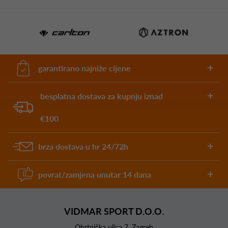
garantirano najniže cijene
besplatna dostava za kupnju iznad
€100
brza dostava u hr 24/72h
povrat/zamjena unutar 14 dana
VIDMAR SPORT D.O.O.
Obrtnička ulica 7, Zagreb