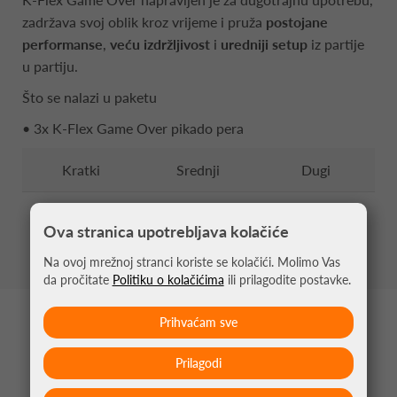
zadržava svoj oblik kroz vrijeme i pruža
postojane
performanse
,
veću izdržljivost
i
uredniji setup
iz partije
u partiju.
Što se nalazi u paketu
• 3x K-Flex Game Over pikado pera
Kratki
Srednji
Dugi
19.00 mm
26.00 mm
33.00 mm
Ova stranica upotrebljava kolačiće
Na ovoj mrežnoj stranci koriste se kolačići. Molimo Vas
da pročitate
Politiku o kolačićima
ili prilagodite postavke.
Prihvaćam sve
MOŽDA VAS ZANIMA
Prilagodi