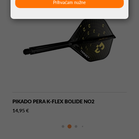
Prihvaćam nužne
PIKADO PERA K-FLEX BOLIDE NO2
14,95 €