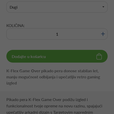
Dugi
KOLIČINA:
+
Dodajte u košaricu
K-Flex Game Over pikado pera donose stabilan let,
manju mogućnost odbijanja i upečatljiv retro gaming
izgled
Pikado pera K-Flex Game Over podižu izgled i
funkcionalnost tvoje opreme na novu razinu, spajajući
upečatljiv arkadni dizajn s Targetovim naprednim