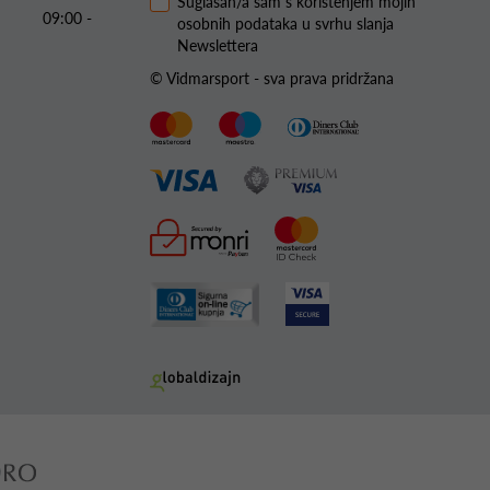
Suglasan/a sam s korištenjem mojih
09:00 -
osobnih podataka u svrhu slanja
Newslettera
© Vidmarsport - sva prava pridržana