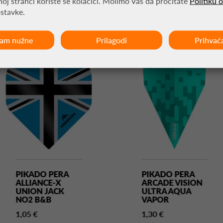
MOŽDA VAS ZANIMA
oj stranci koriste se kolačići. Molimo Vas da pročitate
Politiku 
ostavke.
ćam nužne
Prilagodi
Prihvać
PIKADO PERA
PIKADO PERA
ALLIANCE-X
ARCADE VISION
UNION JACK
ULTRA AQUA
NO2 B&B
VAPOR
1,05 €
1,30 €