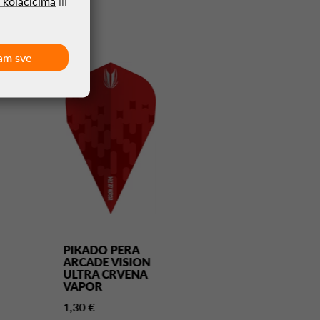
o kolačićima
ili
am sve
PIKADO PERA
PIKADO PERA
ARCADE VISION
ATHLETE CRN
ULTRA CRVENA
NO2
VAPOR
1,30 €
1,30 €