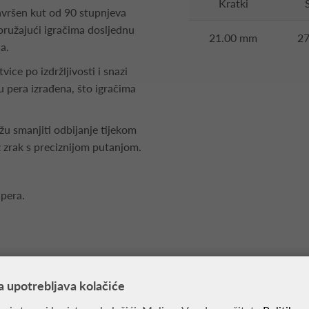
Kratki
savršen kut od 90 stupnjeva
 pružajući igračima dosljednu
21.00 mm
2
a.
tvice po izdržljivosti i snazi
u pera izrađena, što igračima
žu smanjiti odbijanje tijekom
z zrak s preciznijom putanjom.
 pera.
a upotrebljava kolačiće