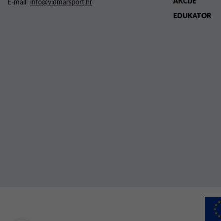
AKCIJE
E-mail:
info@vidmarsport.hr
EDUKATOR