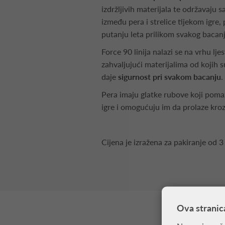
izdržljivih materijala te održavaju 
između pera i strelice tijekom igre,
putanju leta prilikom svakog bacanj
Force 90 linija nalazi se na vrhu ljes
zahvaljujući materijalima od kojih s
daje
sigurnost pri svakom bacanju
.
Pera imaju glatke rubove koji poma
igre i omogućuju im da prolaze kro
Cijena je izražena za pakiranje od 3
Ova stranic