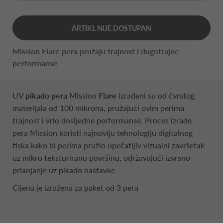
ARTIKL NIJE DOSTUPAN
Mission Flare pera pružaju trajnost i dugotrajne
performanse
UV
pikado pera
Mission
Flare
izrađeni su od čvrstog
materijala od 100 mikrona, pružajući ovim perima
trajnost i vrlo dosljedne performanse. Proces izrade
pera Mission koristi najnoviju tehnologiju digitalnog
tiska kako bi perima pružio upečatljiv vizualni završetak
uz mikro teksturiranu površinu, održavajući izvrsno
prianjanje uz pikado nastavke
Cijena je izražena za paket od 3 pera