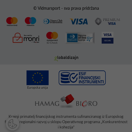
© Vidmarsport - sva prava pridržana
Krajnji primatelj ﬁnancijskog instrumenta suﬁnanciranog iz Europskog
fonda za regionalni razvoj u sklopu Operativnog programa „Konkurentnost
i kohezija“