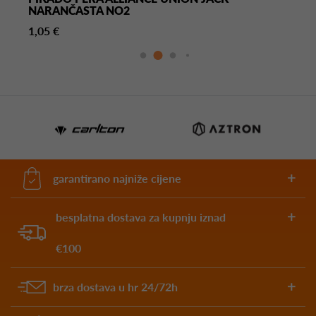
NARANČASTA NO2
1,05 €
garantirano najniže cijene
besplatna dostava za kupnju iznad
€100
brza dostava u hr 24/72h