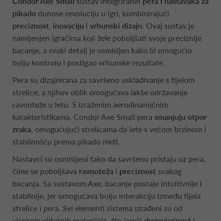
Condor Axe Small
sustav integriranih
pera i nastavaka za
pikado
donose revoluciju u igri, kombinirajući
preciznost
,
inovaciju
i
vrhunski dizajn
. Ovaj sustav je
namijenjen igračima koji žele poboljšati svoje preciznije
bacanje, a svaki detalj je osmisljen kako bi omogućio
bolju kontrolu i postigao vrhunske rezultate.
Pera su dizajnirana za savršeno usklađivanje s tijelom
strelice, a njihov oblik omogućava lakše održavanje
ravnoteže u letu. S izraženim aerodinamičnim
karakteristikama, Condor Axe Small pera
smanjuju otpor
zraka
, omogućujući strelicama da lete s većom brzinom i
stabilnošću prema pikado meti.
Nastavci su osmišljeni tako da savršeno pristaju uz pera,
čime se poboljšava
ravnoteža
i
preciznost
svakog
bacanja. Sa sustavom Axe, bacanje postaje intuitivnije i
stabilnije, jer omogućava bolju interakciju između tijela
strelice i pera. Svi elementi sistema izrađeni su od
visokokvalitetnih materijala, što jamči
dugovječnost
i