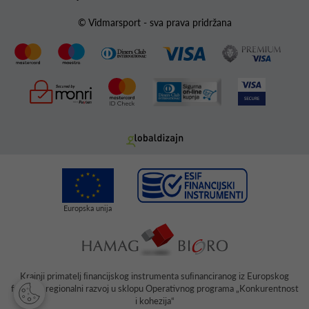
© Vidmarsport - sva prava pridržana
Krajnji primatelj ﬁnancijskog instrumenta suﬁnanciranog iz Europskog
fonda za regionalni razvoj u sklopu Operativnog programa „Konkurentnost
i kohezija“