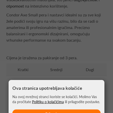
otpornost
na intenzivno korištenje.
Condor Axe Small pera i nastavci idealni su za sve koji
žele podići svoju igru na višu razinu, bilo da se radi o
amaterima ili profesionalnim igračima. Precizno
balansirani i ergonomski dizajnirani, omogućuju
vrhunske performanse na svakom bacanju.
Cijena je izražena za pakiranje od 3 pera.
Kratki
Srednji
Dugi
21.50 mm
27.50 mm
33.50 mm
Ova stranica upotrebljava kolačiće
Na ovoj mrežnoj stranci koriste se kolačići. Molimo Vas
da pročitate
Politiku o kolačićima
ili prilagodite postavke.