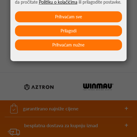
da pročitate
Politiku o kolačićima
ili prilagodite postavke.
Prihvaćam sve
PIKADO PERA ALLIANCE-X UNION JACK NO2
Prilagodi
B&B
1,05 €
Prihvaćam nužne
garantirano najniže cijene
besplatna dostava za kupnju iznad