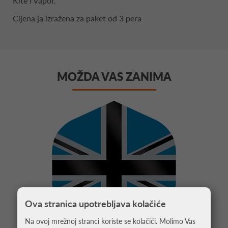
Kite i Vapor.
Cijena ja izražena za paket od 3 pera
MOŽDA VAS ZANIMA
Ova stranica upotrebljava kolačiće
Na ovoj mrežnoj stranci koriste se kolačići. Molimo Vas