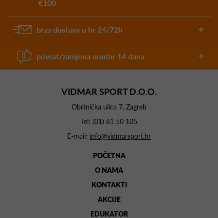
€100
brza dostava u hr 24/72h
povrat/zamjena unutar 14 dana
VIDMAR SPORT D.O.O.
Obrtnička ulica 7, Zagreb
Tel:
(01) 61 50 105
E-mail:
info@vidmarsport.hr
POČETNA
O NAMA
KONTAKTI
AKCIJE
EDUKATOR