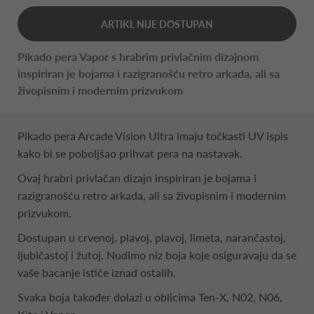
ARTIKL NIJE DOSTUPAN
Pikado pera Vapor s hrabrim privlačnim dizajnom
inspiriran je bojama i razigranošću retro arkada, ali sa
živopisnim i modernim prizvukom
Pikado pera Arcade Vision Ultra imaju točkasti UV ispis
kako bi se poboljšao prihvat pera na nastavak.
Ovaj hrabri privlačan dizajn inspiriran je bojama i
razigranošću retro arkada, ali sa živopisnim i modernim
prizvukom.
Dostupan u crvenoj, plavoj, plavoj, limeta, narančastoj,
ljubičastoj i žutoj. Nudimo niz boja koje osiguravaju da se
vaše bacanje ističe iznad ostalih.
Svaka boja također dolazi u oblicima Ten-X, N02, N06,