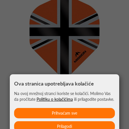
Ova stranica upotrebljava kolačiće
Na ovoj mrežnoj stranci koriste se kolačići. Molimo Vas
PIKADO PERA ALLIANCE UNION JACK
NARANČASTA NO2
da pročitate
Politiku o kolačićima
ili prilagodite postavke.
1,05 €
Prihvaćam sve
Prilagodi