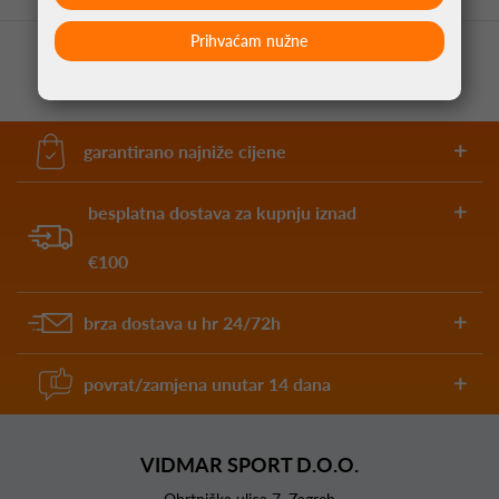
Prihvaćam nužne
garantirano najniže cijene
besplatna dostava za kupnju iznad
€100
brza dostava u hr 24/72h
povrat/zamjena unutar 14 dana
VIDMAR SPORT D.O.O.