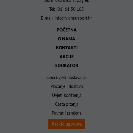
Obrtnička ulica 7, Zagreb
Tel:
(01) 61 50 105
E-mail:
info@vidmarsport.hr
POČETNA
O NAMA
KONTAKTI
AKCIJE
EDUKATOR
Opći uvjeti poslovanja
Plaćanje i dostava
Uvjeti korištenja
Česta pitanja
Povrat i zamjena
Raskid ugovora