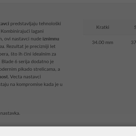
avci
predstavljaju tehnološki
Kratki
Kombinirajući lagani
om, ovi nastavci nude
iznimnu
34.00 mm
3
ku
. Rezultat je precizniji let
era, što ih čini idealnim za
 Blade 6 serija dodatno je
odernim pikado strelicama, a
nost
. Vecta nastavci
istaju na kompromise kada je u
 nastavka.