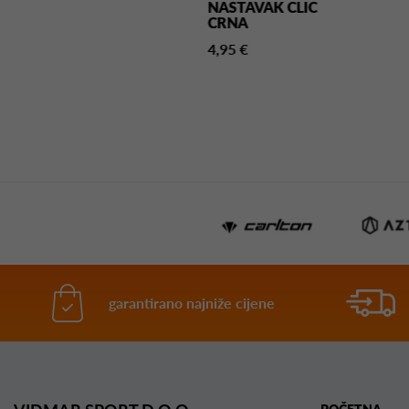
STAVAK CRNA
NASTAVAK CLIC
CRNA
5 €
4,95 €
garantirano najniže cijene