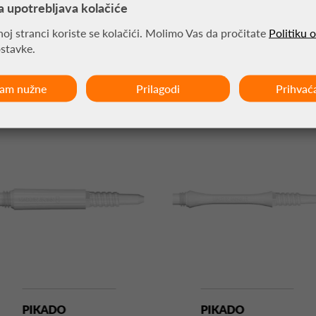
a upotrebljava kolačiće
oj stranci koriste se kolačići. Molimo Vas da pročitate
Politiku 
ostavke.
MOŽDA VAS ZANIMA
ćam nužne
Prilagodi
Prihvać
PIKADO
PIKADO