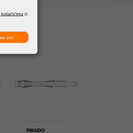
o kolačićima
ili
am sve
PIKADO
PIKADO