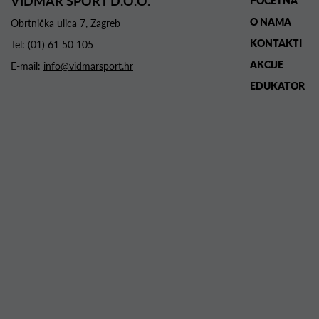
VIDMAR SPORT D.O.O.
POČETNA
O NAMA
Obrtnička ulica 7, Zagreb
KONTAKTI
Tel:
(01) 61 50 105
AKCIJE
E-mail:
info@vidmarsport.hr
EDUKATOR