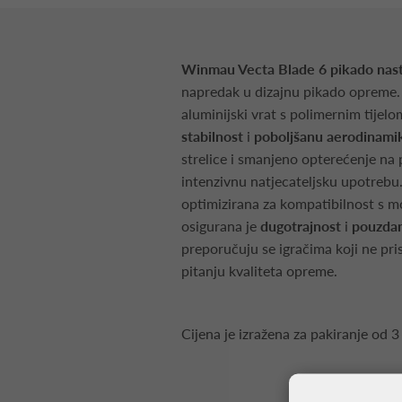
Winmau Vecta Blade 6 pikado nast
napredak u dizajnu pikado opreme. 
aluminijski vrat s polimernim tijel
stabilnost
i
poboljšanu aerodinami
strelice i smanjeno opterećenje na p
intenzivnu natjecateljsku upotrebu.
optimizirana za kompatibilnost s m
osigurana je
dugotrajnost
i
pouzda
preporučuju se igračima koji ne pr
pitanju kvaliteta opreme.
Cijena je izražena za pakiranje od 3