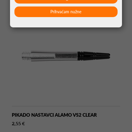
Prihvaćam nužne
PIKADO NASTAVCI ALAMO VS2 CLEAR
2,55 €