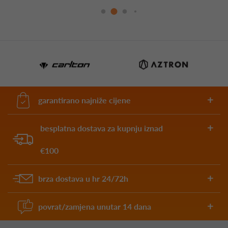
garantirano najniže cijene
besplatna dostava za kupnju iznad
€100
brza dostava u hr 24/72h
povrat/zamjena unutar 14 dana