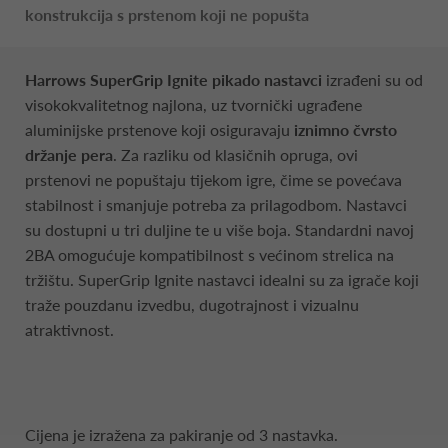
konstrukcija s prstenom koji ne popušta
Harrows SuperGrip Ignite pikado nastavci
izrađeni su od
visokokvalitetnog najlona, uz tvornički ugrađene
aluminijske prstenove koji osiguravaju
iznimno čvrsto
držanje pera
. Za razliku od klasičnih opruga, ovi
prstenovi ne popuštaju tijekom igre, čime se povećava
stabilnost i smanjuje potreba za prilagodbom. Nastavci
su dostupni u tri duljine te u više boja. Standardni navoj
2BA omogućuje kompatibilnost s većinom strelica na
tržištu. SuperGrip Ignite nastavci idealni su za igrače koji
traže pouzdanu izvedbu, dugotrajnost i vizualnu
atraktivnost.
Cijena je izražena za pakiranje od 3 nastavka.