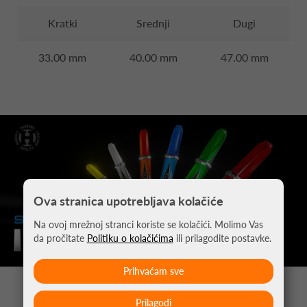
Kratki
Srednji
Dugi
33.00 mm
40.00 mm
47.00 mm
Ova stranica upotrebljava kolačiće
Na ovoj mrežnoj stranci koriste se kolačići. Molimo Vas
da pročitate
Politiku o kolačićima
ili prilagodite postavke.
Prihvaćam sve
MOŽDA VAS ZANIMA
Prilagodi