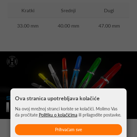
Kratki
Srednji
Dugi
33.00 mm
40.00 mm
47.00 mm
Ova stranica upotrebljava kolačiće
Na ovoj mrežnoj stranci koriste se kolačići. Molimo Vas
da pročitate
Politiku o kolačićima
ili prilagodite postavke.
Prihvaćam sve
MOŽDA VAS ZANIMA