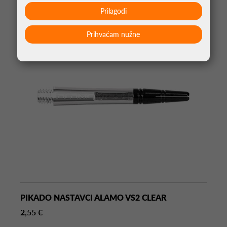
Prilagodi
Prihvaćam nužne
PIKADO NASTAVCI ALAMO VS2 CLEAR
2,55 €