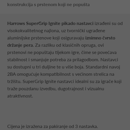
konstrukcija s prstenom koji ne popušta
Harrows SuperGrip Ignite pikado nastavci
izrađeni su od
visokokvalitetnog najlona, uz tvornički ugrađene
aluminijske prstenove koji osiguravaju
iznimno čvrsto
držanje pera
. Za razliku od klasičnih opruga, ovi
prstenovi ne popuštaju tijekom igre, čime se povećava
stabilnost i smanjuje potreba za prilagodbom. Nastavci
su dostupni u tri duljine te u više boja. Standardni navoj
2BA omogućuje kompatibilnost s većinom strelica na
tržištu. SuperGrip Ignite nastavci idealni su za igrače koji
traže pouzdanu izvedbu, dugotrajnost i vizualnu
atraktivnost.
Cijena je izražena za pakiranje od 3 nastavka.