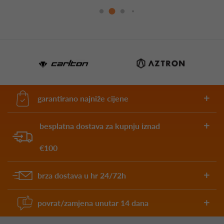
garantirano najniže cijene
besplatna dostava za kupnju iznad
€100
brza dostava u hr 24/72h
povrat/zamjena unutar 14 dana