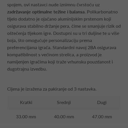
spojem, ovi nastavci nude iznimnu čvrstoću uz
zadržavanje optimalne težine i balansa
. Polikarbonatno
tijelo dodatno je ojačano aluminijskim prstenom koji
osigurava stabilno držanje pera, čime se smanjuje rizik od
oštećenja tijekom igre. Dostupni su u tri duljine te u više
boja, što omogućuje personalizaciju prema
preferencijama igrača. Standardni navoj 2BA osigurava
kompatibilnost s većinom strelica, a proizvod je
namijenjen igračima koji traže vrhunsku pouzdanost i
dugotrajnu izvedbu.
Cijena je izražena za pakiranje od 3 nastavka.
Kratki
Srednji
Dugi
33.00 mm
40.00 mm
47.00 mm