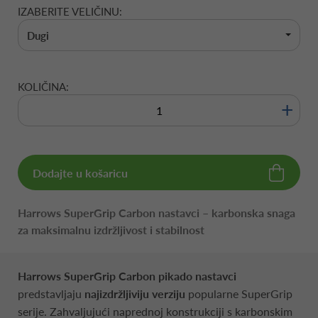
IZABERITE VELIČINU:
Dugi
KOLIČINA:
+
Dodajte u košaricu
Harrows SuperGrip Carbon nastavci – karbonska snaga
za maksimalnu izdržljivost i stabilnost
Harrows SuperGrip Carbon pikado nastavci
predstavljaju
najizdržljiviju verziju
popularne SuperGrip
serije. Zahvaljujući naprednoj konstrukciji s karbonskim