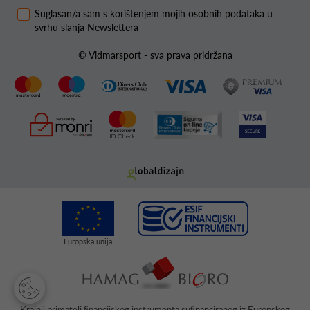
Suglasan/a sam s korištenjem mojih osobnih podataka u
svrhu slanja Newslettera
© Vidmarsport - sva prava pridržana
Krajnji primatelj ﬁnancijskog instrumenta suﬁnanciranog iz Europskog