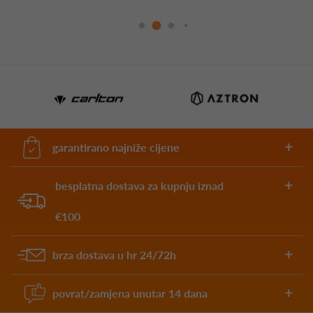
garantirano najniže cijene
besplatna dostava za kupnju iznad
€100
brza dostava u hr 24/72h
povrat/zamjena unutar 14 dana