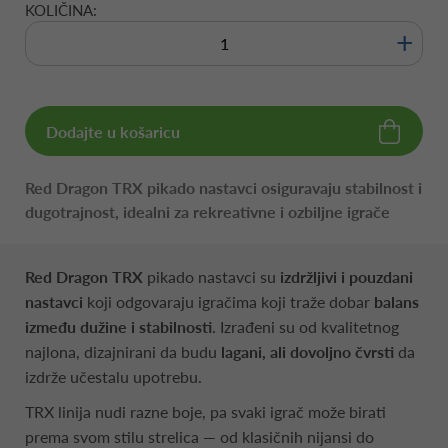
KOLIČINA:
+
Dodajte u košaricu
Red Dragon TRX pikado nastavci osiguravaju stabilnost i
dugotrajnost, idealni za rekreativne i ozbiljne igrače
Red Dragon TRX
pikado nastavci su
izdržljivi i pouzdani
nastavci
koji odgovaraju igračima koji traže dobar
balans
između dužine i stabilnosti
. Izrađeni su od kvalitetnog
najlona, dizajnirani da budu
lagani, ali dovoljno čvrsti
da
izdrže učestalu upotrebu.
TRX linija nudi razne boje, pa svaki igrač može birati
prema svom stilu strelica — od klasičnih nijansi do