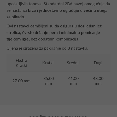
upečatljivih tonova. Standardni 2BA navoj omogućuje da
se nastanci
brzo i jednostavno ugrađuju u većinu utega
za pikado.
Ovi nastavci osmišljeni su da osiguraju
dosljedan let
strelica, čvrsto držanje pera i minimalno pomicanje
tijekom igre,
bez dodatnih komplikacija.
Cijena je izražena za pakiranje od 3 nastavka.
Ekstra
Kratki
Srednji
Dugi
Kratki
35.00
41.00
48.00
27.00 mm
mm
mm
mm