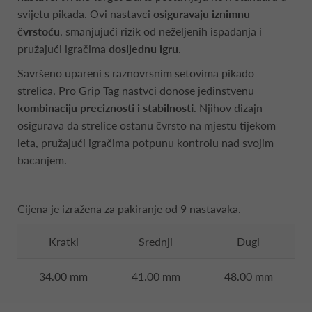
svijetu pikada. Ovi nastavci
osiguravaju iznimnu
čvrstoću
, smanjujući rizik od neželjenih ispadanja i
pružajući igračima
dosljednu igru
.
Savršeno upareni s raznovrsnim setovima pikado
strelica, Pro Grip Tag nastvci donose jedinstvenu
kombinaciju preciznosti i stabilnosti
. Njihov dizajn
osigurava da strelice ostanu čvrsto na mjestu tijekom
leta, pružajući igračima potpunu kontrolu nad svojim
bacanjem.
Cijena je izražena za pakiranje od 9 nastavaka.
Kratki
Srednji
Dugi
34.00 mm
41.00 mm
48.00 mm