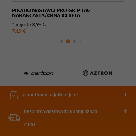
PIKADO NASTAVCI PRO GRIP TAG
NARANČASTA/CRNA X3 SETA
*umjesto 8,99 €
7,19 €
garantirano najniže cijene
besplatna dostava za kupnju iznad
€100