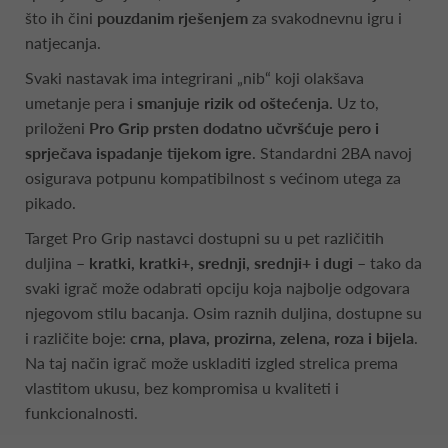
što ih čini
pouzdanim rješenjem
za svakodnevnu igru i
natjecanja.
Svaki nastavak ima integrirani „nib“ koji olakšava
umetanje pera i
smanjuje rizik od oštećenja.
Uz to,
priloženi
Pro Grip prsten dodatno učvršćuje pero i
sprječava ispadanje tijekom igre
. Standardni 2BA navoj
osigurava potpunu kompatibilnost s većinom utega za
pikado.
Target Pro Grip nastavci dostupni su u pet različitih
duljina –
kratki, kratki+, srednji, srednji+ i dugi
– tako da
svaki igrač može odabrati opciju koja najbolje odgovara
njegovom stilu bacanja. Osim raznih duljina, dostupne su
i različite boje:
crna, plava, prozirna, zelena, roza i bijela
.
Na taj način igrač može uskladiti izgled strelica prema
vlastitom ukusu, bez kompromisa u kvaliteti i
funkcionalnosti.