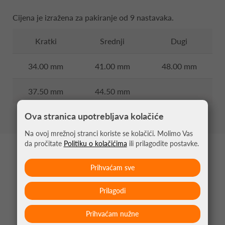
Cijena je izražena za pakiranje od 9 nastavaka.
Kratki
Srednji
Dugi
34.00 mm
41.00 mm
48.00 mm
37.50 mm
44.50 mm
Ova stranica upotrebljava kolačiće
Na ovoj mrežnoj stranci koriste se kolačići. Molimo Vas
da pročitate
Politiku o kolačićima
ili prilagodite postavke.
MOŽDA VAS ZANIMA
Prihvaćam sve
Prilagodi
Prihvaćam nužne