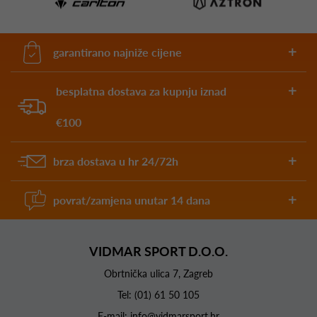
garantirano najniže cijene
besplatna dostava za kupnju iznad
€100
brza dostava u hr 24/72h
povrat/zamjena unutar 14 dana
VIDMAR SPORT D.O.O.
Obrtnička ulica 7, Zagreb
Tel:
(01) 61 50 105
E-mail:
info@vidmarsport.hr