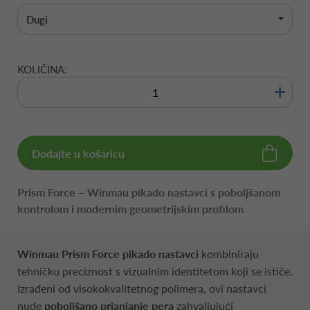
Dugi
KOLIČINA:
+
Dodajte u košaricu
Prism Force – Winmau pikado nastavci s poboljšanom
kontrolom i modernim geometrijskim profilom
Winmau Prism Force pikado nastavci
kombiniraju
tehničku preciznost s vizualnim identitetom koji se ističe.
Izrađeni od visokokvalitetnog polimera, ovi nastavci
nude
poboljšano prianjanje pera
zahvaljujući