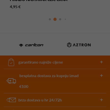
4,95 €
garantirano najniže cijene
besplatna dostava za kupnju iznad
€100
brza dostava u hr 24/72h