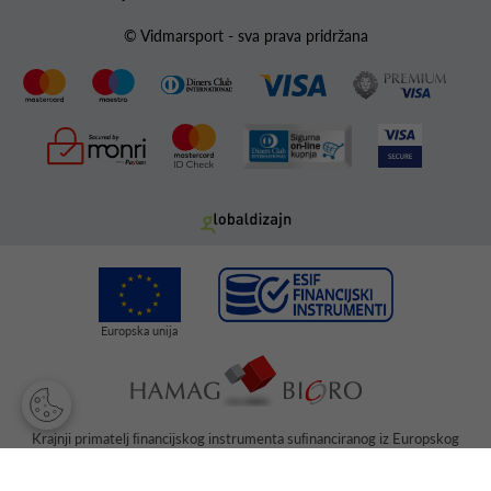
© Vidmarsport - sva prava pridržana
Krajnji primatelj ﬁnancijskog instrumenta suﬁnanciranog iz Europskog
fonda za regionalni razvoj u sklopu Operativnog programa „Konkurentnost
i kohezija“