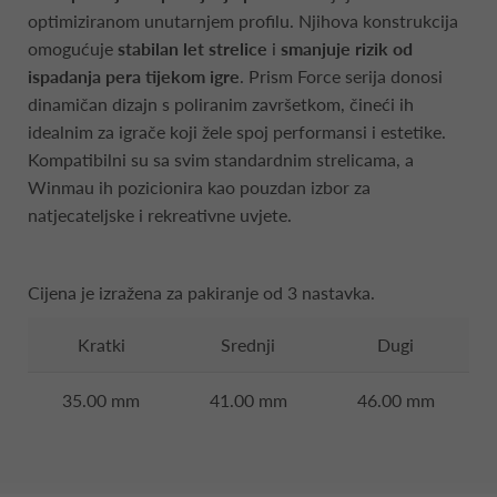
optimiziranom unutarnjem profilu. Njihova konstrukcija
omogućuje
stabilan let strelice
i
smanjuje rizik od
ispadanja pera tijekom igre
. Prism Force serija donosi
dinamičan dizajn s poliranim završetkom, čineći ih
idealnim za igrače koji žele spoj performansi i estetike.
Kompatibilni su sa svim standardnim strelicama, a
Winmau ih pozicionira kao pouzdan izbor za
natjecateljske i rekreativne uvjete.
Cijena je izražena za pakiranje od 3 nastavka.
Kratki
Srednji
Dugi
35.00 mm
41.00 mm
46.00 mm