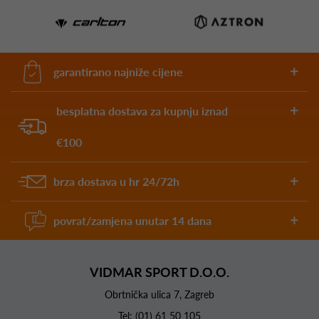
garantirano najniže cijene
besplatna dostava za kupnju iznad
€100
brza dostava u hr 24/72h
povrat/zamjena unutar 14 dana
VIDMAR SPORT D.O.O.
Obrtnička ulica 7, Zagreb
Tel:
(01) 61 50 105