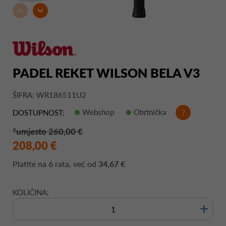
PADEL REKET WILSON BELA V3
ŠIFRA: WR186511U2
Webshop
Obrtnička
?
DOSTUPNOST:
*umjesto 260,00 €
208,00 €
Platite na
6 rata
, već od
34,67 €
KOLIČINA:
+