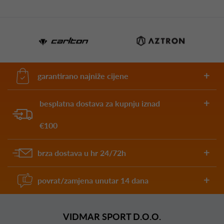
garantirano najniže cijene
besplatna dostava za kupnju iznad
€100
brza dostava u hr 24/72h
povrat/zamjena unutar 14 dana
VIDMAR SPORT D.O.O.