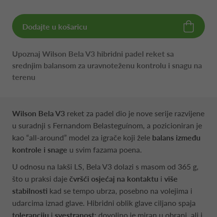
Dodajte u košaricu
Upoznaj Wilson Bela V3 hibridni padel reket sa
srednjim balansom za uravnoteženu kontrolu i snagu na
terenu
Wilson Bela V3
reket za padel dio je nove serije razvijene
u suradnji s Fernandom Belasteguínom, a pozicioniran je
kao “all-around” model za igrače koji žele
balans između
kontrole i snage
u svim fazama poena.
U odnosu na lakši LS, Bela V3 dolazi s masom od 365 g,
što u praksi daje
čvršći osjećaj na kontaktu
i
više
stabilnosti
kad se tempo ubrza, posebno na volejima i
udarcima iznad glave. Hibridni oblik glave ciljano spaja
toleranciju
i
svestranost
: dovoljno je miran u obrani, ali i