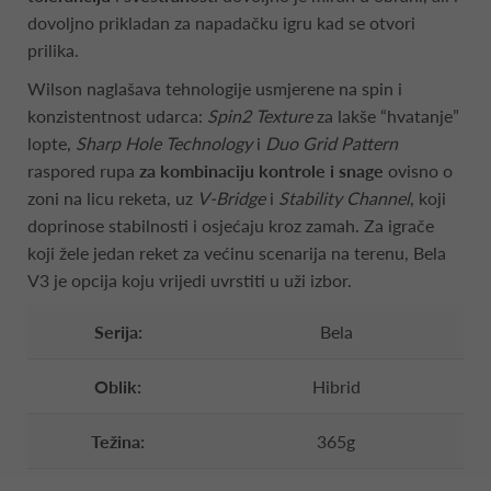
dovoljno prikladan za napadačku igru kad se otvori
prilika.
Wilson naglašava tehnologije usmjerene na spin i
konzistentnost udarca:
Spin2 Texture
za lakše “hvatanje”
lopte,
Sharp Hole Technology
i
Duo Grid Pattern
raspored rupa
za kombinaciju kontrole i snage
ovisno o
zoni na licu reketa, uz
V-Bridge
i
Stability Channel
, koji
doprinose stabilnosti i osjećaju kroz zamah. Za igrače
koji žele jedan reket za većinu scenarija na terenu, Bela
V3 je opcija koju vrijedi uvrstiti u uži izbor.
Serija:
Bela
Oblik:
Hibrid
Težina:
365g