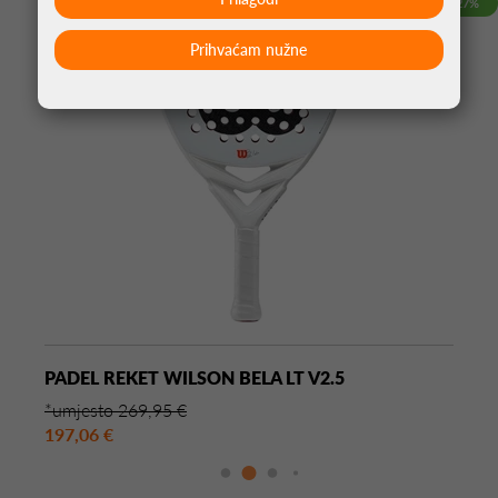
-27%
Prihvaćam nužne
PADEL REKET WILSON BELA LT V2.5
*umjesto 269,95 €
197,06 €