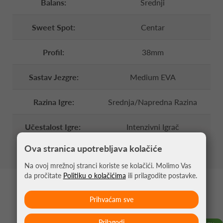
Balans:
Srednji
Sweet Spot:
Centar
Profil:
38mm
Sastav Jezgre:
Medium EVA
Razina Igre:
Srednja/Napredna Razina
Učestalost Igre:
Intenzivni Igrač
Ova stranica upotrebljava kolačiće
Na ovoj mrežnoj stranci koriste se kolačići. Molimo Vas
da pročitate
Politiku o kolačićima
ili prilagodite postavke.
MOŽDA VAS ZANIMA
Prihvaćam sve
Prilagodi