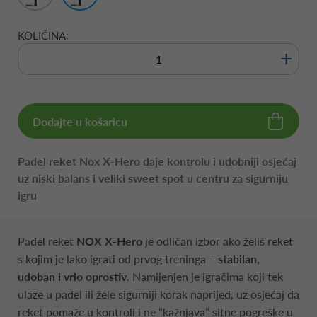
KOLIČINA:
+
Dodajte u košaricu
Padel reket Nox X-Hero daje kontrolu i udobniji osjećaj
uz niski balans i veliki sweet spot u centru za sigurniju
igru
Padel reket
NOX X-Hero
je odličan izbor ako želiš reket
s kojim je lako igrati od prvog treninga –
stabilan,
udoban i vrlo oprostiv
. Namijenjen je igračima koji tek
ulaze u padel ili žele sigurniji korak naprijed, uz osjećaj da
reket pomaže u kontroli i ne “kažnjava” sitne pogreške u