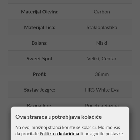
Materijal Okvira:
Carbon
Materijal Lica:
Stakloplastika
Balans:
Niski
Sweet Spot
Veliki, Centar
Profil:
38mm
Sastav Jezgre:
HR3 White Eva
Razina Igre:
Početna Razina
Ova stranica upotrebljava kolačiće
Učestalost Igre:
Povremeni Igrač
Na ovoj mrežnoj stranci koriste se kolačići. Molimo Vas
da pročitate
Politiku o kolačićima
ili prilagodite postavke.