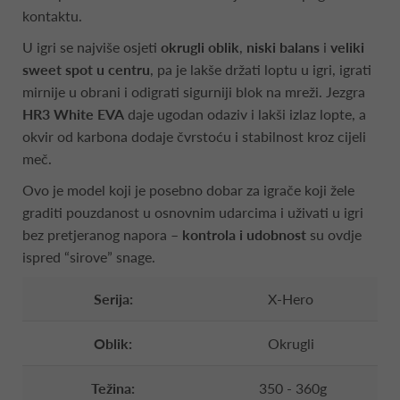
kontaktu.
U igri se najviše osjeti
okrugli oblik
,
niski balans
i
veliki
sweet spot u centru
, pa je lakše držati loptu u igri, igrati
mirnije u obrani i odigrati sigurniji blok na mreži. Jezgra
HR3 White EVA
daje ugodan odaziv i lakši izlaz lopte, a
okvir od karbona dodaje čvrstoću i stabilnost kroz cijeli
meč.
Ovo je model koji je posebno dobar za igrače koji žele
graditi pouzdanost u osnovnim udarcima i uživati u igri
bez pretjeranog napora –
kontrola i udobnost
su ovdje
ispred “sirove” snage.
Serija:
X-Hero
Oblik:
Okrugli
Težina:
350 - 360g