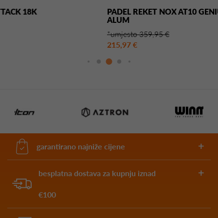
PADEL REKET NOX AT10 GENIUS ATTACK12K
ALUM
*umjesto 359,95 €
215,97 €
garantirano najniže cijene
besplatna dostava za kupnju iznad
€100