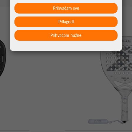
Prihvaćam sve
MOŽDA VAS ZANIMA
Prilagodi
Prihvaćam nužne
-