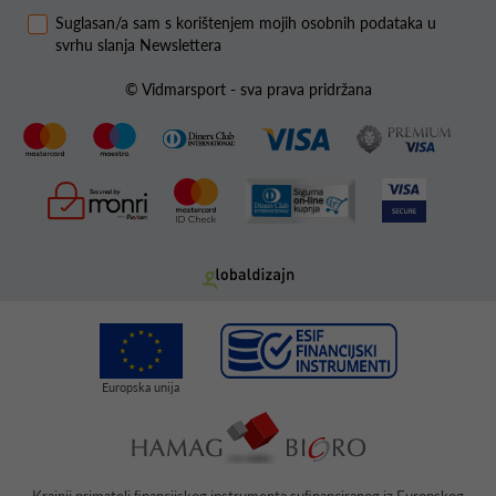
Suglasan/a sam s korištenjem mojih osobnih podataka u
svrhu slanja Newslettera
© Vidmarsport - sva prava pridržana
Krajnji primatelj ﬁnancijskog instrumenta suﬁnanciranog iz Europskog