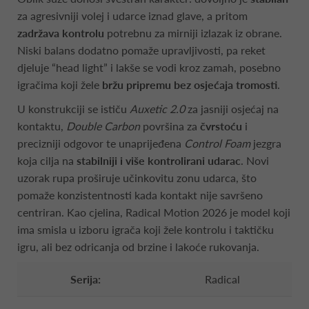
za agresivniji volej i udarce iznad glave, a pritom
zadržava kontrolu
potrebnu za mirniji izlazak iz obrane.
Niski balans dodatno pomaže upravljivosti, pa reket
djeluje “head light” i lakše se vodi kroz zamah, posebno
igračima koji žele
bržu pripremu bez osjećaja tromosti
.
U konstrukciji se ističu
Auxetic 2.0
za jasniji osjećaj na
kontaktu,
Double Carbon
površina za
čvrstoću
i
precizniji odgovor te unaprijeđena
Control Foam
jezgra
koja cilja na
stabilniji i više kontrolirani udarac
. Novi
uzorak rupa proširuje učinkovitu zonu udarca, što
pomaže konzistentnosti kada kontakt nije savršeno
centriran. Kao cjelina, Radical Motion 2026 je model koji
ima smisla u izboru igrača koji žele kontrolu i taktičku
igru, ali bez odricanja od brzine i lakoće rukovanja.
Serija:
Radical