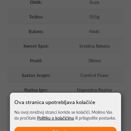
Oblik:
Suza
Težina:
355g
Balans:
Niski
Sweet Spot:
Sredina Reketa
Profil:
38mm
Sastav Jezgre:
Control Foam
Razina Igre:
Napredna Razina
Ova stranica upotrebljava kolačiće
Učestalost Igre:
Intenzivni Igrač
Na ovoj mrežnoj stranci koriste se kolačići. Molimo Vas
da pročitate
Politiku o kolačićima
ili prilagodite postavke.