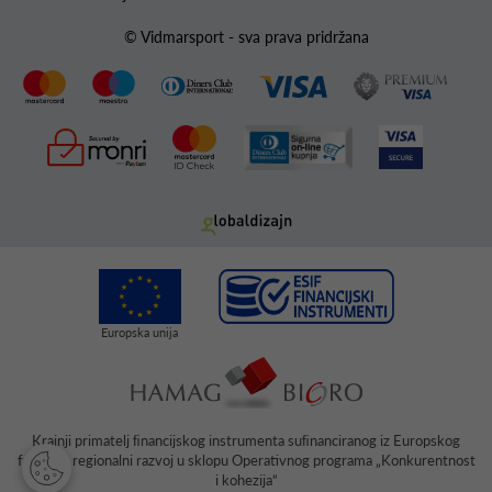
© Vidmarsport - sva prava pridržana
Krajnji primatelj ﬁnancijskog instrumenta suﬁnanciranog iz Europskog
fonda za regionalni razvoj u sklopu Operativnog programa „Konkurentnost
i kohezija“