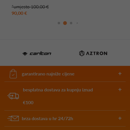
*umjesto 100,00 €
90,00 €
garantirano najniže cijene
besplatna dostava za kupnju iznad
€100
brza dostava u hr 24/72h