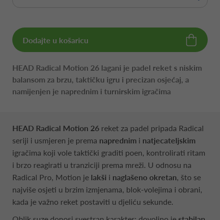
Dodajte u košaricu
HEAD Radical Motion 26 lagani je padel reket s niskim
balansom za brzu, taktičku igru i precizan osjećaj, a
namijenjen je naprednim i turnirskim igračima
HEAD Radical Motion 26
reket za padel pripada Radical
seriji i usmjeren je prema
naprednim
i
natjecateljskim
igračima koji vole taktički graditi poen, kontrolirati ritam
i brzo reagirati u tranziciji prema mreži. U odnosu na
Radical Pro, Motion je
lakši
i
naglašeno okretan
, što se
najviše osjeti u brzim izmjenama, blok-volejima i obrani,
kada je važno reket postaviti u djeliću sekunde.
Oblik suze donosi svestran karakter: dovoljno je
stabilan