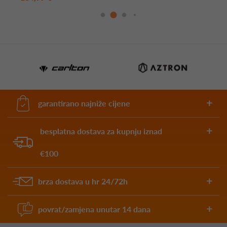
garantirano najniže cijene
besplatna dostava za kupnju iznad
€100
brza dostava u hr 24/72h
povrat/zamjena unutar 14 dana