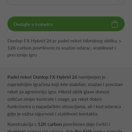
Dodajte u košaricu
Dunlop FX Hybrid 26 je padel reket hibridnog oblika, s
12K carbon površinom za snažan udarac, stabilnost i
precizniju igru
Padel reket Dunlop FX Hybrid 26
namijenjen je
naprednijim igračima koji žele stabilan, snažan i precizan
reket za agresivniju igru. Hibrid oblik glave donosi
odličan omjer kontrole i snage, pa reket dobro
funkcionira u napadačkim situacijama, ali i kod udaraca
gdje je važna sigurnost i stabilnost kontakta.
Konstrukcija s
12K carbon
površinom daje čvršći i
direktniji osjećaj pri udarcu, dok
Pro EVA
jezgra pomaže