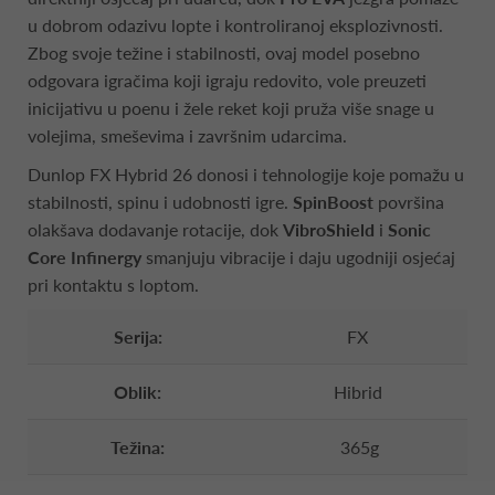
u dobrom odazivu lopte i kontroliranoj eksplozivnosti.
Zbog svoje težine i stabilnosti, ovaj model posebno
odgovara igračima koji igraju redovito, vole preuzeti
inicijativu u poenu i žele reket koji pruža više snage u
volejima, smeševima i završnim udarcima.
Dunlop FX Hybrid 26 donosi i tehnologije koje pomažu u
stabilnosti, spinu i udobnosti igre.
SpinBoost
površina
olakšava dodavanje rotacije, dok
VibroShield
i
Sonic
Core Infinergy
smanjuju vibracije i daju ugodniji osjećaj
pri kontaktu s loptom.
Serija:
FX
Oblik:
Hibrid
Težina:
365g