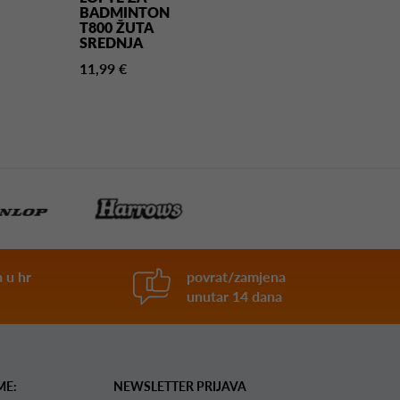
BADMINTON
T800 ŽUTA
SREDNJA
11,99 €
 u hr
povrat/zamjena
unutar 14 dana
ME:
NEWSLETTER PRIJAVA