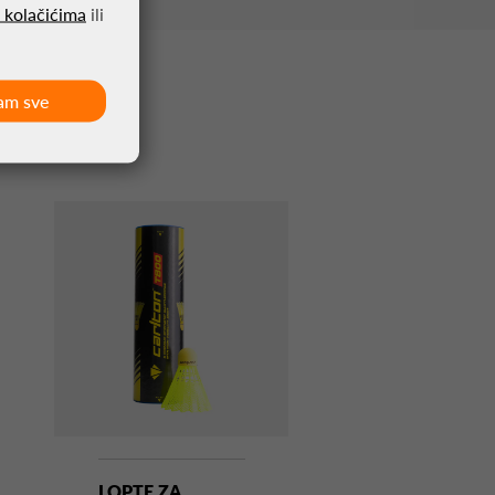
o kolačićima
ili
am sve
LOPTE ZA