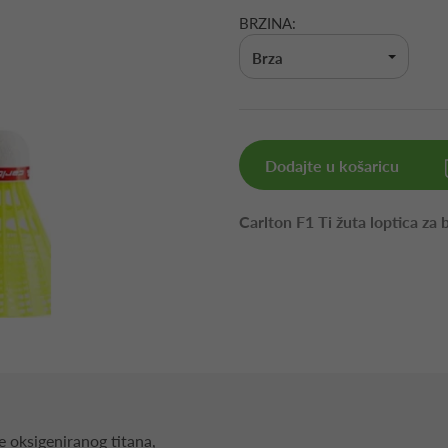
BRZINA:
Brza
Dodajte u košaricu
Carlton F1 Ti žuta loptica za
e oksigeniranog titana,