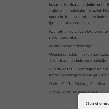
košarice
loptica za badminton
Carlt
trajnost na molekularnoj razini. Nap
sporu brzinu, ove loptice za badmi
igrača, u zatvorenom i vani.
Kvalitetna kapica od pluta osigura
nakon upotrebe.
Idealno za sve stilove igre.
Učenici svih dobnih skupina i razina
Ti loptica za badminton s najboljo
Bilo da vježbaju, priređuju turnir ili
loptice poslužuju živahnu igru ​​bez 
Carlon F1 Ti - Pakiranje 6 loptica
Brzina -
brza
, srednja i spora
Ova stranic