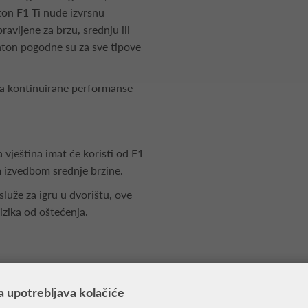
on F1 Ti nude izvrsnu
ravljene za brzu, srednju ili
nton pogodne su za sve tipove
va kontinuirane performanse
 vještina imat će koristi od F1
m izvedbom srednje brzine.
 služe za igru u dvorištu, ove
rizika od oštećenja.
a upotrebljava kolačiće